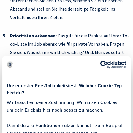
Unterbrechen Sie den Prozess, schaffen Sie ein bisschen
Abstand und stellen Sie Ihre derzeitige Tätigkeit ins
Verhältnis zu Ihren Zielen.
Prioritäten erkennen:
Das gilt für die Punkte auf Ihrer To-
do-Liste im Job ebenso wie für private Vorhaben. Fragen
Sie sich: Was ist mir wirklich wichtig? Und: Muss es sofort
passieren? Wenden Sie das Eisenhower-Prinzip an: Hierbei
werden Aufgaben in die Kategorien „Wichtigkeit“ und
„Dringlichkeit“ geordnet. Was gleichzeitig „dringend“ und
„wichtig“ ist, können Sie selbst erledigen. Was weniger
Unser erster Persönlichkeitstest: Welcher Cookie-Typ
bist du?
wichtig, aber ebenfalls dringend ist, können Sie
beispielsweise an kompetente Kolleg*innen delegieren
Wir brauchen deine Zustimmung: Wir nutzen Cookies,
um dein Erlebnis hier noch besser zu machen.
oder an eine Freundin oder den Partner abgeben. Wenn Sie
lernen, Hilfe anzunehmen und nicht den Anspruch haben,
Damit du alle
Funktionen
nutzen kannst - zum Beispiel
immer alles alleine schaffen zu wollen, wird vieles leichter.