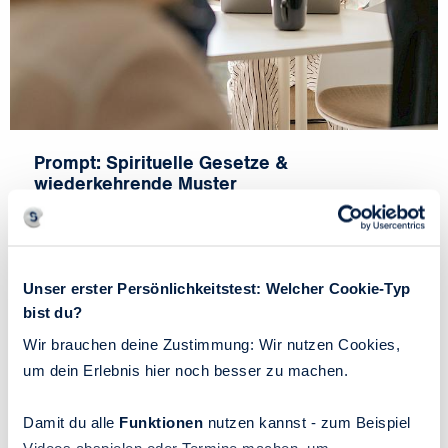
Prompt: Spirituelle Gesetze &
wiederkehrende Muster
Mit diesem Prompt nimmst du typische Situationen
aus deinem Job unter die Lupe und lässt dir zeigen,
welche inneren Überzeugungen und Polaritäten darin
Unser erster Persönlichkeitstest: Welcher Cookie-Typ
wirksam sind, inklusive eines „Arbeitsgesetzes“, das du
bist du?
im Alltag testen kannst.
Wir brauchen deine Zustimmung: Wir nutzen Cookies,
um dein Erlebnis hier noch besser zu machen.
Beitrag lesen
Damit du alle
Funktionen
nutzen kannst - zum Beispiel