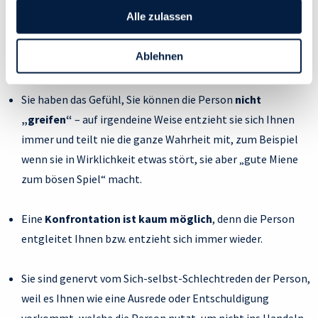
Ihrem Verhalten bewusst oder unbewusst auffällt.
Ecke des Bildschirms klickst. Lies mehr darüber, wie wir
Alle zulassen
Cookies und andere Technologien zur Erfassung
Sie können sich auf die Person
nicht verlassen
, da selbst
Personen bezogener Daten verwenden:
Ablehnen
bei Absprachen immer wieder „etwas dazwischenkommt“.
Datenschutzrichtlinie
und Cookie-Richtlinie.
Sie haben das Gefühl, Sie können die Person
nicht
„greifen“
– auf irgendeine Weise entzieht sie sich Ihnen
immer und teilt nie die ganze Wahrheit mit, zum Beispiel
wenn sie in Wirklichkeit etwas stört, sie aber „gute Miene
zum bösen Spiel“ macht.
Eine
Konfrontation ist kaum möglich
, denn die Person
entgleitet Ihnen bzw. entzieht sich immer wieder.
Sie sind genervt vom Sich-selbst-Schlechtreden der Person,
weil es Ihnen wie eine Ausrede oder Entschuldigung