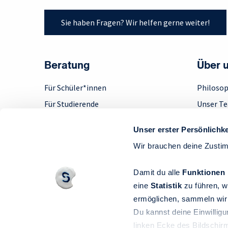
Sie haben Fragen? Wir helfen gerne weiter!
Beratung
Über 
Für Schüler*innen
Philosop
Für Studierende
Unser T
Für Absolvent*innen
Engage
Unser erster Persönlichke
Für Berufserfahrene
Step up!
Wir brauchen deine Zusti
Für Unternehmen
Feedbac
Beratung per Videochat
Jobs
Damit du alle
Funktionen
eine
Statistik
zu führen, w
ermöglichen, sammeln wir 
Du kannst deine Einwilligu
Struss & Claussen Personal Development
linken Ecke des Bildschir