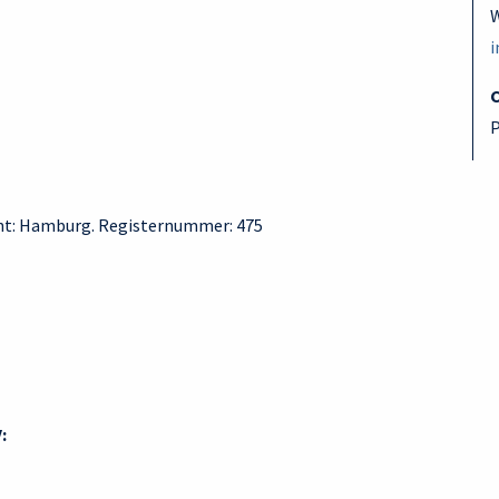
W
i
P
cht: Hamburg. Registernummer: 475
: