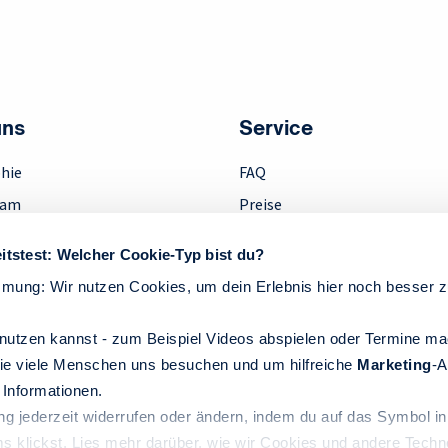
uns
Service
hie
FAQ
eam
Preise
ment
Downloads
itstest: Welcher Cookie-Typ bist du?
Anfahrt
mmung: Wir nutzen Cookies, um dein Erlebnis hier noch besser 
k
Kontakt
Widerruf
nutzen kannst - zum Beispiel Videos abspielen oder Termine m
ie viele Menschen uns besuchen und um hilfreiche
Marketing
-A
Informationen.
ng jederzeit widerrufen oder ändern, indem du auf das Symbol in
ms klickst. Lies mehr darüber, wie wir Cookies und andere Techn