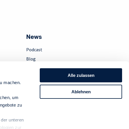
News
Podcast
Blog
Presse
Alle zulassen
Instagram
zu machen.
LinkedIn
Ablehnen
Newsletter
achen, um
ngebote zu
 der unteren
ologien zur