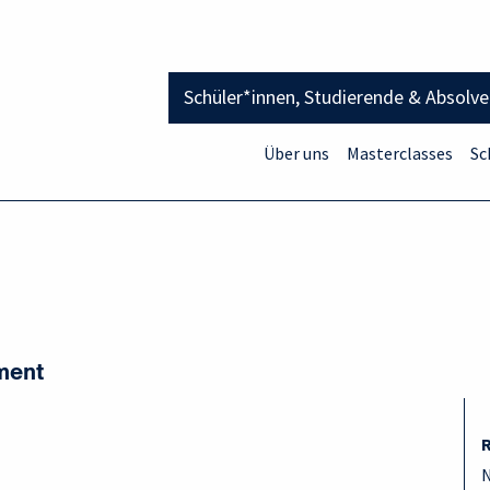
Schüler*innen, Studierende & Absolv
Über uns
Masterclasses
Sc
ment
R