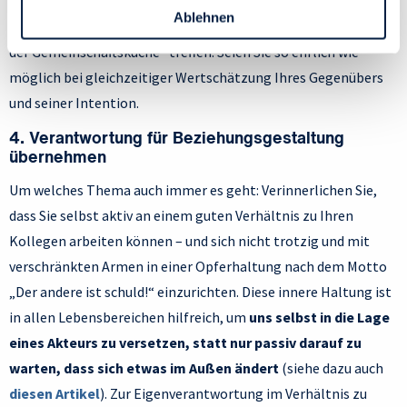
das Ganze unverbindlicher halten, können Sie natürlich auch
Personen bezogener Daten verwenden:
Ablehnen
vorschlagen, sich nur auszutauschen, wenn Sie sich „zufällig in
Datenschutzrichtlinie
und Cookie-Richtlinie.
der Gemeinschaftsküche“ treffen. Seien Sie so ehrlich wie
möglich bei gleichzeitiger Wertschätzung Ihres Gegenübers
und seiner Intention.
4. Verantwortung für Beziehungsgestaltung
übernehmen
Um welches Thema auch immer es geht: Verinnerlichen Sie,
dass Sie selbst aktiv an einem guten Verhältnis zu Ihren
Kollegen arbeiten können – und sich nicht trotzig und mit
verschränkten Armen in einer Opferhaltung nach dem Motto
„Der andere ist schuld!“ einzurichten. Diese innere Haltung ist
in allen Lebensbereichen hilfreich, um
uns selbst in die Lage
eines Akteurs zu versetzen, statt nur passiv darauf zu
warten, dass sich etwas im Außen ändert
(siehe dazu auch
diesen Artikel
). Zur Eigenverantwortung im Verhältnis zu