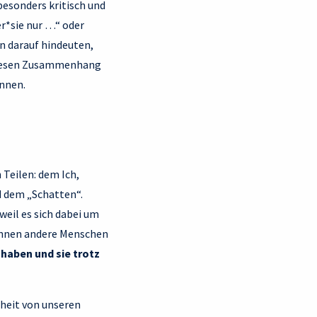
besonders kritisch und
er*sie nur …“ oder
n darauf hindeuten,
m diesen Zusammenhang
innen.
Teilen: dem Ich,
nd dem „Schatten“.
weil es sich dabei um
önnen andere Menschen
 haben und sie trotz
dheit von unseren