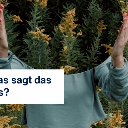
as sagt das
s?