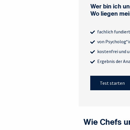
Wer bin ich u
Wo liegen mei
fachlich fundier
von Psycholog*i
kostenfrei und u
Ergebnis der Ana
Test starten
Wie Chefs u