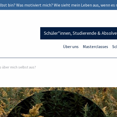
selbst bin? Was motiviert mich? Wie sieht mein Leben aus, wenn es 
Schüler*innen, Studierende & Absolv
Über uns
Masterclasses
Sc
s über mich selbst aus?