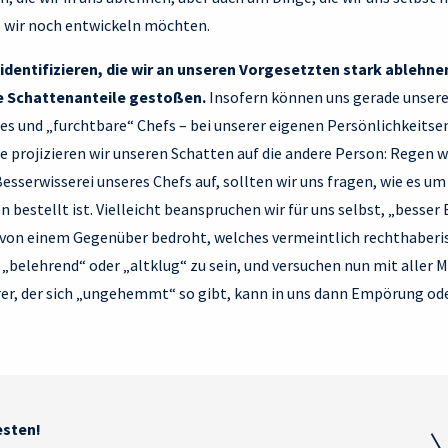
ie wir noch entwickeln möchten.
identifizieren, die wir an unseren Vorgesetzten stark ablehne
e Schattenanteile gestoßen.
Insofern können uns gerade unsere
s und „furchtbare“ Chefs – bei unserer eigenen Persönlichkeits
 projizieren wir unseren Schatten auf die andere Person: Regen w
esserwisserei unseres Chefs auf, sollten wir uns fragen, wie es um
 bestellt ist. Vielleicht beanspruchen wir für uns selbst, „besser
 von einem Gegenüber bedroht, welches vermeintlich rechthaberis
 „belehrend“ oder „altklug“ zu sein, und versuchen nun mit aller Ma
rer, der sich „ungehemmt“ so gibt, kann in uns dann Empörung od
esten!