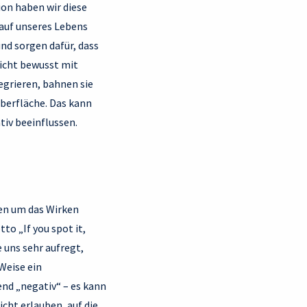
ion haben wir diese
lauf unseres Lebens
nd sorgen dafür, dass
nicht bewusst mit
egrieren, bahnen sie
berfläche. Das kann
iv beeinflussen.
ten um das Wirken
o „If you spot it,
 uns sehr aufregt,
Weise ein
nd „negativ“ – es kann
icht erlauben, auf die