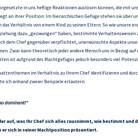
gesetzte in uns heftige Reaktionen auslösen können, die mit un
iegt an ihrer Position: Im hierarchischen Gefüge stehen sie über un
das Verhältnis von einem Kind zu seinen Eltern. So wie unsere e
rziehung dazu „gezwungen“ haben, bestimmte Verhaltensweisen z
auch dem Chef gegenüber verpflichtet, unerwünschte Aspekte unser
nen. Zwar kann theoretisch jeder andere Mensch uns in Bezug auf
zten ist aufgrund des Machtgefüges jedoch besonders viel Potenzi
chattenthemen im Verhältnis zu Ihrem Chef identifizieren und dur
e ich anhand zweier Beispiele erläutern:
 so dominant!“
er auf, was Ihr Chef sich alles rausnimmt, wie bestimmt und dir
 er sich in seiner Machtposition präsentiert.