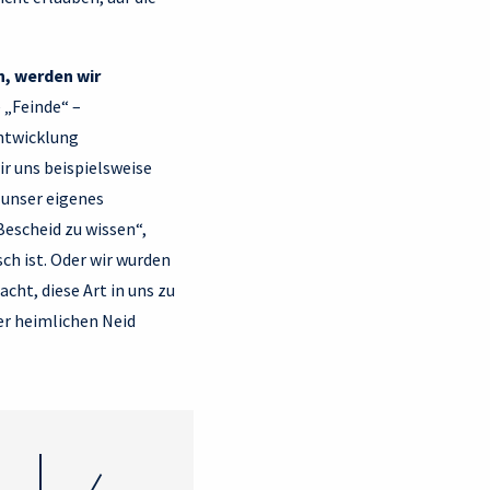
n, werden wir
 „Feinde“ –
entwicklung
ir uns beispielsweise
 unser eigenes
 Bescheid zu wissen“,
ch ist. Oder wir wurden
cht, diese Art in uns zu
er heimlichen Neid