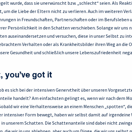
elt wurde, dass sie unerwünscht bzw. „schlecht“ seien. Als Reakt
t, um die Liebe der Eltern nicht zu verlieren. Auch im weiteren Ver
hrungen in Freundschaften, Partnerschaften oder im Berufsleben u
erer Persönlichkeit in den Schatten verschieben. Solange wir uns 
en auseinandersetzen und versuchen, diese in unser Selbst zu int
ebrachtem Verhalten oder als Krankheitsbilder ihren Weg an die O
sere Gesundheit und schließlich unsere Lebenszufriedenheit negat
t, you’ve got it
ob es sich bei der intensiven Genervtheit über unseren Vorgesetz
teile handelt? Am einfachsten gelingt es, wenn wir nach dem Mott
: Sobald wir eine Verhaltensweise an einem Menschen „spotten“, die
er intensiver Form bewegt, haben wir selbst damit auf irgendeine 
in unserem Schatten. Die Schattenanteile sind dabei nicht zwinge
, die wir in uns ablehnen, aber auch um Dinge, die wir uns selbst n