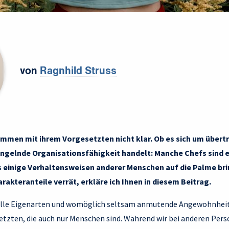
von
Ragnhild Struss
mmen mit ihrem Vorgesetzten nicht klar. Ob es sich um übert
gelnde Organisationsfähigkeit handelt: Manche Chefs sind e
 einige Verhaltensweisen anderer Menschen auf die Palme br
akteranteile verrät, erkläre ich Ihnen in diesem Beitrag.
uelle Eigenarten und womöglich seltsam anmutende Angewohnheit
etzten, die auch nur Menschen sind. Während wir bei anderen Pers