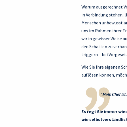
Warum ausgerechnet Vor
in Verbindung stehen, l
Menschen unbewusst an 
uns im Rahmen ihrer E
wir in gewisser Weise 
den Schatten zu verban
triggern – bei Vorgeset
Wie Sie Ihre eigenen S
auflösen können, möcht
"Mein Chef ist
Es regt Sie immer wied
wie selbstverständlich