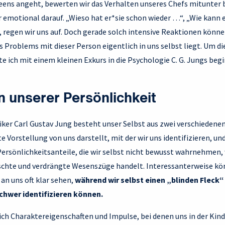
leens angeht, bewerten wir das Verhalten unseres Chefs mitunter 
r emotional darauf. „Wieso hat er*sie schon wieder …“, „Wie kann 
 regen wir uns auf. Doch gerade solch intensive Reaktionen könne
es Problems mit dieser Person eigentlich in uns selbst liegt. U
e ich mit einem kleinen Exkurs in die Psychologie C. G. Jungs beg
n unserer Persönlichkeit
er Carl Gustav Jung besteht unser Selbst aus zwei verschiedenen 
 Vorstellung von uns darstellt, mit der wir uns identifizieren, u
Persönlichkeitsanteile, die wir selbst nicht bewusst wahrnehmen, 
schte und verdrängte Wesenszüge handelt. Interessanterweise k
an uns oft klar sehen,
während wir selbst einen „blinden Fleck“
schwer identifizieren können.
ich Charaktereigenschaften und Impulse, bei denen uns in der Kin