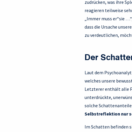
zudrücken, was ihre Sp
reagieren teilweise seh
„Immer muss er*sie …“,
dass die Ursache unser
zu verdeutlichen, möcht
Der Schatte
Laut dem Psychoanalytik
welches unsere bewusste
Letzterer enthält alle 
unterdrückte, unerwün
solche Schattenanteile 
Selbstreflektion nur 
Im Schatten befinden s