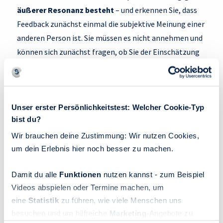
äußerer Resonanz besteht
– und erkennen Sie, dass
Feedback zunächst einmal die subjektive Meinung einer
anderen Person ist. Sie müssen es nicht annehmen und
können sich zunächst fragen, ob Sie der Einschätzung
Ihres Gegenübers überhaupt zustimmen. Beachten Sie
außerdem, dass
jeder Mensch die Welt durch die Brille
seiner eigenen Persönlichkeit, seiner Werte und seiner
Glaubenssätze wahrnimmt
und entsprechend bewertet:
Unser erster Persönlichkeitstest: Welcher Cookie-Typ
bist du?
So wird eine risikosensible Person Ihnen auf eine gewagte
Idee hin vielleicht das Feedback geben, Sie seien
Wir brauchen deine Zustimmung: Wir nutzen Cookies,
um dein Erlebnis hier noch besser zu machen.
unvernünftig und unrealistisch, während ein
begeisterungsfähiger Typ Ihren Einfall womöglich feiern
Damit du alle
Funktionen
nutzen kannst - zum Beispiel
würde. Betrachten Sie Feedback als ein Angebot, etwas
Videos abspielen oder Termine machen, um
über sich selbst zu lernen – aber auch über die andere
eine
Statistik
zu führen, wie viele Menschen uns
Person. So können Sie zudem besser verstehen, aus
besuchen und um hilfreiche
Marketing
-Angebote zu
welcher Position heraus Ihr Gegenüber argumentiert und