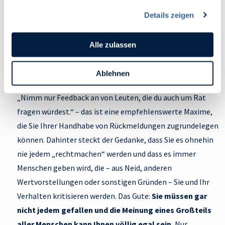
ermöglichen, sammeln wir Informationen.
welche Bedürfnisse es zwischen den Zeilen zum Ausdruck
Details zeigen
Du kannst deine Einwilligung jederzeit widerrufen oder
bringt.
ändern, indem du auf das Symbol in der unteren linken
Ecke des Bildschirms klickst. Lies mehr darüber, wie wir
Alle zulassen
Entscheiden, wer Ihnen überhaupt Feedback geben
Cookies und andere Technologien zur Erfassung
Personen bezogener Daten verwenden:
darf.
Ablehnen
Datenschutzrichtlinie
und Cookie-Richtlinie.
„Nimm nur Feedback an von Leuten, die du auch um Rat
fragen würdest.“ – das ist eine empfehlenswerte Maxime,
die Sie Ihrer Handhabe von Rückmeldungen zugrundelegen
können. Dahinter steckt der Gedanke, dass Sie es ohnehin
nie jedem „rechtmachen“ werden und dass es immer
Menschen geben wird, die – aus Neid, anderen
Wertvorstellungen oder sonstigen Gründen – Sie und Ihr
Verhalten kritisieren werden. Das Gute:
Sie müssen gar
nicht jedem gefallen und die Meinung eines Großteils
aller Menschen kann Ihnen völlig egal sein.
Nur