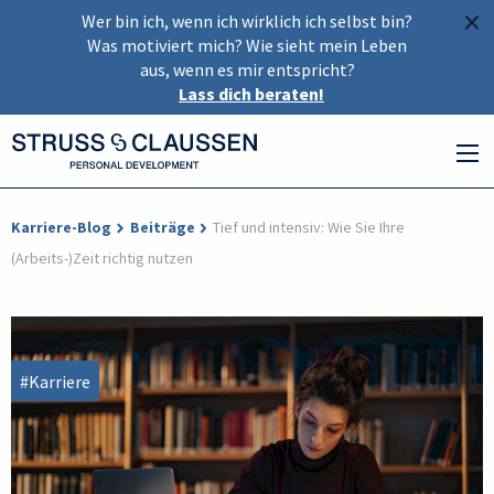
×
Wer bin ich, wenn ich wirklich ich selbst bin?
Was motiviert mich? Wie sieht mein Leben
aus, wenn es mir entspricht?
Lass dich beraten!
Karriere-Blog
Beiträge
Tief und intensiv: Wie Sie Ihre
(Arbeits-)Zeit richtig nutzen
#Karriere