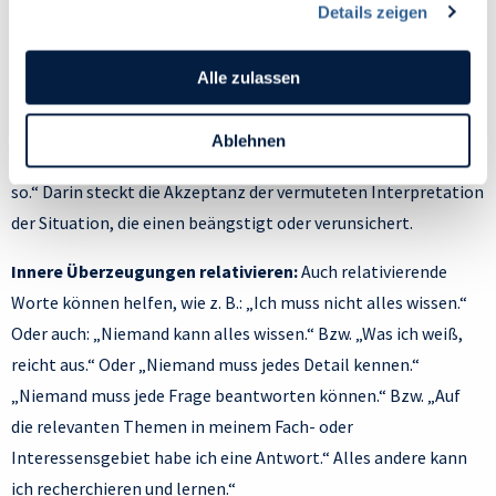
Details zeigen
Du kannst deine Einwilligung jederzeit widerrufen oder
Gedanken stoppen:
Es kann auch helfen, die eigenen
ändern, indem du auf das Symbol in der unteren linken
Gedanken auf eine eher pragmatische Weise zu stoppen, z. B.
Ecke des Bildschirms klickst. Lies mehr darüber, wie wir
Alle zulassen
sich selbst auf die Frage: „Was wäre, wenn …“ mit einem Satz
Cookies und andere Technologien zur Erfassung
wie „Dann ist es so.“ zu antworten. Also z. B.: „Was, wenn der
Personen bezogener Daten verwenden:
Ablehnen
Datenschutzrichtlinie
und Cookie-Richtlinie.
Kunde mein Angebot schlecht fand?“ zu sagen: „Dann ist es
so.“ Darin steckt die Akzeptanz der vermuteten Interpretation
der Situation, die einen beängstigt oder verunsichert.
Innere Überzeugungen relativieren:
Auch relativierende
Worte können helfen, wie z. B.: „Ich muss nicht alles wissen.“
Oder auch: „Niemand kann alles wissen.“ Bzw. „Was ich weiß,
reicht aus.“ Oder „Niemand muss jedes Detail kennen.“
„Niemand muss jede Frage beantworten können.“ Bzw. „Auf
die relevanten Themen in meinem Fach- oder
Interessensgebiet habe ich eine Antwort.“ Alles andere kann
ich recherchieren und lernen.“