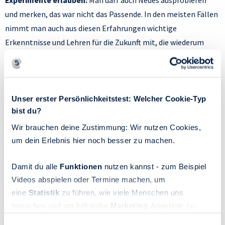
Experimente erlauben:
Man darf auch Neues ausprobieren
und merken, das war nicht das Passende. In den meisten Fällen
nimmt man auch aus diesen Erfahrungen wichtige
Erkenntnisse und Lehren für die Zukunft mit, die wiederum
Informationen für einen neue Entscheidung beinhalten
können. Sich das zu vergegenwärtigen, nimmt Druck von den
einzelnen Situationen und Entscheidungen.
Unser erster Persönlichkeitstest: Welcher Cookie-Typ
Glaubenssatzarbeit:
Auch ein Mantra kann helfen, sich
bist du?
immer wieder daran zu erinnern, dass unsere Handlungen oft
Wir brauchen deine Zustimmung: Wir nutzen Cookies,
nicht so endgültig und unumkehrbar sind, wie es gerade
um dein Erlebnis hier noch besser zu machen.
scheint, z. B. indem man sich selbst sagt: „Es gibt immer eine
Lösung.“ Oder auch:
Damit du alle
Funktionen
nutzen kannst - zum Beispiel
Videos abspielen oder Termine machen, um
eine
Statistik
zu führen, wie viele Menschen uns
Ich werde einen Weg finden, mit der Situation umzugehen.
besuchen und um hilfreiche
Marketing
-Angebote zu
ermöglichen, sammeln wir Informationen.