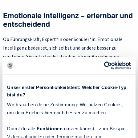
Emotionale Intelligenz – erlernbar und
entscheidend
Ob Führungskraft, Expert*in oder Schüler*in: Emotionale
Intelligenz bedeutet, sich selbst und andere besser zu
verstehen. Sie entscheidet darüber, ob wir Beziehungen
stärken oder sabotieren, ob wir Krisen als Herausforderung
oder Bedrohung sehen.
Das Beste daran? Sie ist trainierbar. Wer an
Unser erster Persönlichkeitstest: Welcher Cookie-Typ
bist du?
Selbstwahrnehmung, Selbstregulation und Empathie
arbeitet, wird nicht nur erfolgreicher, sondern auch gelassener
Wir brauchen deine Zustimmung: Wir nutzen Cookies,
um dein Erlebnis hier noch besser zu machen.
und handlungsfähiger.
Damit du alle
Funktionen
nutzen kannst - zum Beispiel
Videos abspielen oder Termine machen, um