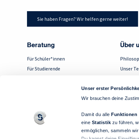
Sie haben Fragen? Wir helfen gerne weiter!
Beratung
Über 
Für Schüler*innen
Philosop
Für Studierende
Unser T
Für Absolvent*innen
Engage
Für Berufserfahrene
Step up!
Unser erster Persönlichke
Für Unternehmen
Feedbac
Wir brauchen deine Zusti
Beratung per Videochat
Jobs
Damit du alle
Funktionen
eine
Statistik
zu führen, w
ermöglichen, sammeln wir 
Struss & Claussen Personal Development
Du kannst deine Einwilligu