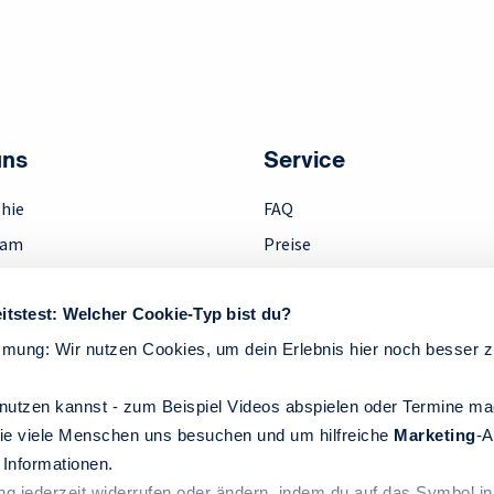
uns
Service
hie
FAQ
eam
Preise
ment
Downloads
Anfahrt
itstest: Welcher Cookie-Typ bist du?
k
Kontakt
mmung: Wir nutzen Cookies, um dein Erlebnis hier noch besser 
Widerruf
nutzen kannst - zum Beispiel Videos abspielen oder Termine m
ie viele Menschen uns besuchen und um hilfreiche
Marketing
-A
Informationen.
ng jederzeit widerrufen oder ändern, indem du auf das Symbol in