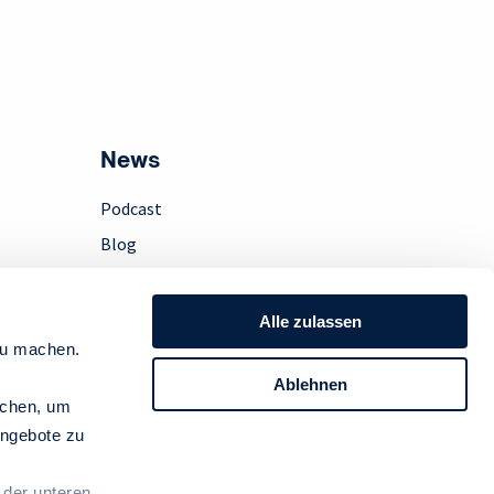
News
Podcast
Blog
Presse
Instagram
Alle zulassen
LinkedIn
zu machen.
Newsletter
Ablehnen
achen, um
ngebote zu
 der unteren