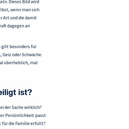
ln. Dieses Bild wird
elbst, wenn man sich
r Art und die damit
raft dagegen an
 gilt besonders für
t, Geiz oder Schwäche.
mal überheblich, mal
ligt ist?
i der Sache wirklich?
ner Persönlichkeit passt
 für die Familie erfüllt?