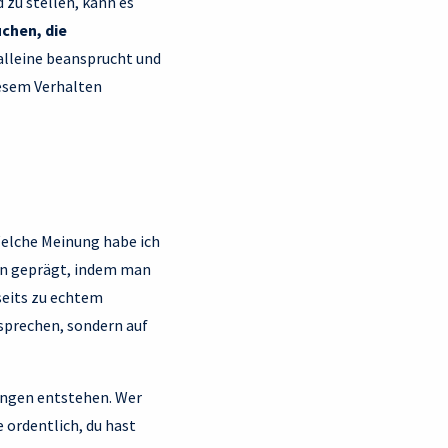
 zu stellen, kann es
chen, die
h alleine beansprucht und
iesem Verhalten
Welche Meinung habe ich
ßen geprägt, indem man
seits zu echtem
tsprechen, sondern auf
ungen entstehen. Wer
 ordentlich, du hast