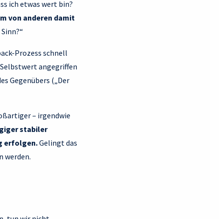
ss ich etwas wert bin?
 um von anderen damit
r Sinn?“
back-Prozess schnell
 Selbstwert angegriffen
 des Gegenübers („Der
roßartiger – irgendwie
giger stabiler
g erfolgen.
Gelingt das
n werden.
n, tun wir nicht