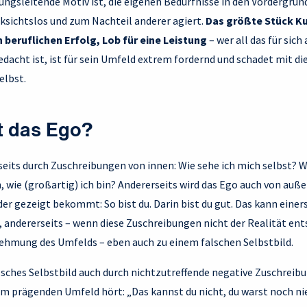
ngsleitende Motiv ist, die eigenen Bedürfnisse in den Vordergrund
ksichtslos und zum Nachteil anderer agiert.
Das größte Stück Ku
 beruflichen Erfolg, Lob für eine Leistung
– wer all das für sic
bedacht ist, ist für sein Umfeld extrem fordernd und schadet mit d
selbst.
t das Ego?
seits durch Zuschreibungen von innen: Wie sehe ich mich selbst? 
, wie (großartig) ich bin? Andererseits wird das Ego auch von au
r gezeigt bekommt: So bist du. Darin bist du gut. Das kann einer
, andererseits – wenn diese Zuschreibungen nicht der Realität en
ehmung des Umfelds – eben auch zu einem falschen Selbstbild.
sches Selbstbild auch durch nichtzutreffende negative Zuschreib
m prägenden Umfeld hört: „Das kannst du nicht, du warst noch nie