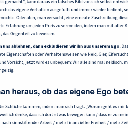
t gemacht“, kann daraus ein falsches Bild von sich selbst entwicke
rch das eigene Verhalten ausgefüllt und immer wieder bedient, s
möchte. Oder aber, man versucht, eine erneute Zuschreibung diese
e Erfahrung um jeden Preis zu vermeiden, indem man mit aller K
, das Gegenteil zu beweisen.
on uns ablehnen, dann exkludieren wir ihn aus unserem Ego.
Das
te Eigenschaften oder Verhaltensweisen wie Neid, Gier, Eifersuch
 und Vorsicht, jetzt wird es unbequem: Wir alle sind mal neidisch, 
 geizig.
an heraus, ob das eigene Ego betei
ie Schliche kommen, indem man sich fragt: „Worum geht es mir be
 weil ich denke, dass ich dort etwas bewegen kann / dass er zu mei
 nach sinnstiftender Arbeit / mehr finanzieller Freiheit / mehr Zeit