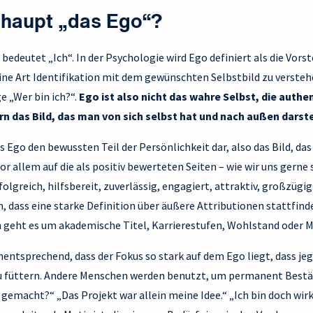
rhaupt „das Ego“?
 bedeutet „Ich“. In der Psychologie wird Ego definiert als die Vors
s eine Art Identifikation mit dem gewünschten Selbstbild zu verste
e „Wer bin ich?“.
Ego ist also nicht das wahre Selbst, die authe
rn das Bild, das man von sich selbst hat und nach außen darst
s Ego den bewussten Teil der Persönlichkeit dar, also das Bild, das
or allem auf die als positiv bewerteten Seiten – wie wir uns gerne 
olgreich, hilfsbereit, zuverlässig, engagiert, attraktiv, großzügig
n, dass eine starke Definition über äußere Attributionen stattfinde
n geht es um akademische Titel, Karrierestufen, Wohlstand oder 
ntsprechend, dass der Fokus so stark auf dem Ego liegt, dass jeg
zu füttern. Andere Menschen werden benutzt, um permanent Bestä
 gemacht?“ „Das Projekt war allein meine Idee.“ „Ich bin doch wirk