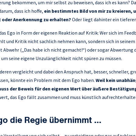
derung bekommen, um mir selbst zu beweisen, dass ich es kann? Da
darum, dass ich hoffe,
ein bestimmtes Bild von mir zu kreieren,
 oder Anerkennung zu erhalten?
Oder liegt dahinter ein tiefere
as Ego in Form der eigenen Reaktion auf Kritik: Wer sich im Feed
hlt und Kritik nicht sachlich nehmen kann, sondern sich in seinem
 mit Abwehr („Das habe ich nicht gemacht!“) oder sogar Abwertung
– um seine eigene Unzulänglichkeit nicht spüren zu müssen.
deren vergleicht und dabei
den Anspruch hat, besser, schneller, g
üssen, könnte ein Problem mit dem Ego haben.
Weil kein unabhän
muss der Beweis für den eigenen Wert über äußere Bestätigun
twert, das Ego fällt zusammen und muss künstlich aufrechterhalte
o die Regie übernimmt …
e Vorstellung von sich selbst – zu verteidigen oder gar aufzublase