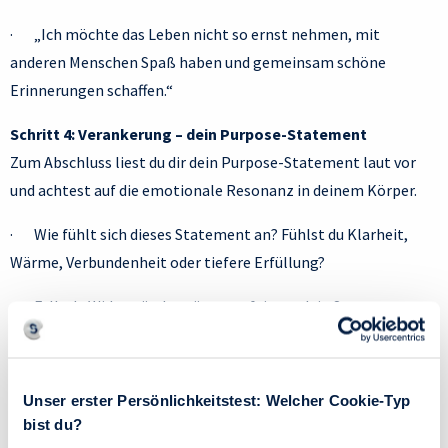
· „Ich möchte das Leben nicht so ernst nehmen, mit
anderen Menschen Spaß haben und gemeinsam schöne
Erinnerungen schaffen.“
Schritt 4: Verankerung – dein Purpose-Statement
Zum Abschluss liest du dir dein Purpose-Statement laut vor
und achtest auf die emotionale Resonanz in deinem Körper.
· Wie fühlt sich dieses Statement an? Fühlst du Klarheit,
Wärme, Verbundenheit oder tiefere Erfüllung?
· Falls du Widerstände spürst, verfeinere dein Statement
noch einmal, bis du einen Satz hast, der emotional und
körperlich mit dir resoniert.
Unser erster Persönlichkeitstest: Welcher Cookie-Typ
Schreibe dein final formuliertes Purpose-Statement gut
bist du?
sichtbar auf und lies es täglich durch, um deinen inneren