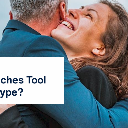
iches Tool
Hype?