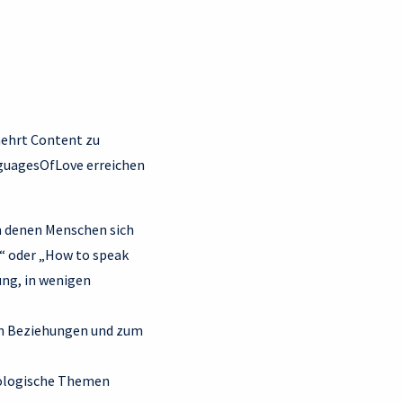
mehrt Content zu
nguagesOfLove erreichen
in denen Menschen sich
e“ oder „How to speak
ung, in wenigen
von Beziehungen und zum
hologische Themen