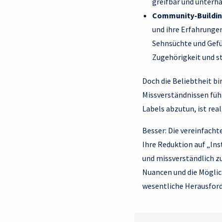
greifbar und unterh
Community-Buildi
und ihre Erfahrungen
Sehnsüchte und Gefü
Zugehörigkeit und s
Doch die Beliebtheit bi
Missverständnissen füh
Labels abzutun, ist real
Besser: Die vereinfacht
Ihre Reduktion auf „In
und missverständlich zu
Nuancen und die Möglich
wesentliche Herausfor