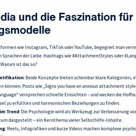
dia und die Faszination für
gsmodelle
ttformen wie Instagram, TikTok oder YouTube, begegnet man ver
n Sprachen der Liebe. Hashtags wie #AttachmentStyles oder #La
 Warum ist das so?
ntifikation
: Beide Konzepte bieten scheinbar klare Kategorien, 
en können. Posts wie „Signs you have an anxious attachment styl
language“ versprechen schnelle Einsichten – und wecken die Hoffn
ssel zu erfüllten und harmonischen Beziehungen zu finden.
 im Trend
: Die Psychologie wird als Werkzeug zur Verbesserung 
um dargestellt – ein Kernthema vieler Selbsthilfe-Inhalte.
ung
: Reels, Infografiken und kurze Videos machen komplexe psyc