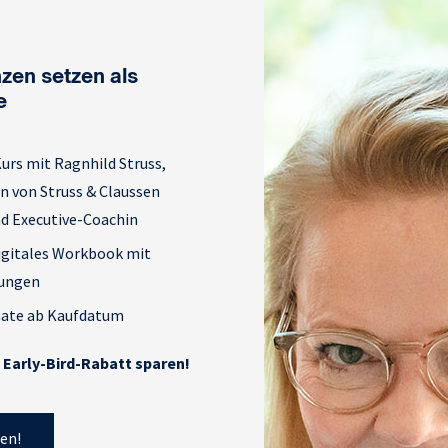
zen setzen als
e
urs mit Ragnhild Struss,
n von Struss & Claussen
d Executive-Coachin
digitales Workbook mit
bungen
nate ab Kaufdatum
Early-Bird-Rabatt sparen!
en!