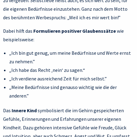
zu vergeben. Selbstliebe heißt auch, es sich wert zu sein, für
die eigenen Bedürfnisse einzustehen. Ganz nach dem Motto
des berühmten Werbespruchs: „Weil ich es mir wert bin!”
Dabei hilft das
Formulieren positiver Glaubenssätze
wie
beispielsweise:
„Ich bin gut genug, um meine Bedürfnisse und Werte ernst
zu nehmen.”
„Ich habe das Recht ‚nein‘ zu sagen.“
„Ich verdiene ausreichend Zeit für mich selbst.”
„Meine Bedürfnisse sind genauso wichtig wie die der
anderen.”
Das
Innere Kind
symbolisiert die im Gehirn gespeicherten
Gefühle, Erinnerungen und Erfahrungen unserer eigenen
Kindheit. Dazu gehören intensive Gefühle wie Freude, Glück
und Intuition, aber auch Schmerz, Angst und Wut. Es umfasst