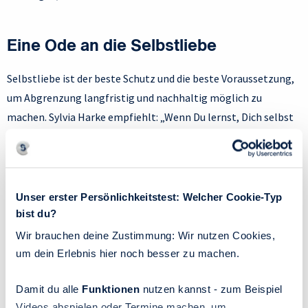
Eine Ode an die Selbstliebe
Selbstliebe ist der beste Schutz und die beste Voraussetzung,
um Abgrenzung langfristig und nachhaltig möglich zu
machen. Sylvia Harke empfiehlt: „Wenn Du lernst, Dich selbst
zu lieben, zu respektieren und wertzuschätzen, werden sich
viele Abgrenzungsprobleme wie von allein lösen. Denn Du bist
der wichtigste Mensch in Deinem Leben. Dein Wert hängt nicht
davon ab, ob Du anderen behilflich bist. Du musst auch nicht
Unser erster Persönlichkeitstest: Welcher Cookie-Typ
als Energie-Tankstelle dienen. Je klarer Du das erkennst, umso
bist du?
leichter gelingt Abgrenzung.”
Ziel ist es, sich selbst zu
Wir brauchen deine Zustimmung: Wir nutzen Cookies,
lieben, ohne egoistisch zu sein.
um dein Erlebnis hier noch besser zu machen.
Damit du alle
Funktionen
nutzen kannst - zum Beispiel
„Fange zu tun an, dann hast du auch die Kraft dazu.“
Videos abspielen oder Termine machen, um