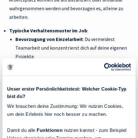
wahrgenommen werden und bevorzugen es, alleine zu
arbeiten.
Typische Verhaltensmuster im Job
:
Bevorzugung von Einzelarbeit
: Du vermeidest
Teamarbeit und konzentrierst dich auf deine eigenen
Projekte.
Distanziertes Verhalten
: Du wirkst kühl oder unnahbar,
besonders in stressigen oder emotionalen Situationen.
Vermeidung von Feedbackgesprächen
: Du siehst
Unser erster Persönlichkeitstest: Welcher Cookie-Typ
Feedback oft als Einmischung und möchtest dich nicht
bist du?
öffnen.
Wir brauchen deine Zustimmung: Wir nutzen Cookies,
Starke Betonung auf Effizienz und Kontrolle
: Du
um dein Erlebnis hier noch besser zu machen.
neigst dazu, Kontrolle über Aufgaben und Abläufe zu
behalten, um Unsicherheit zu vermeiden.
Damit du alle
Funktionen
nutzen kannst - zum Beispiel
Schnelle Ablenkung bei Konflikten
: Du schwenkst das