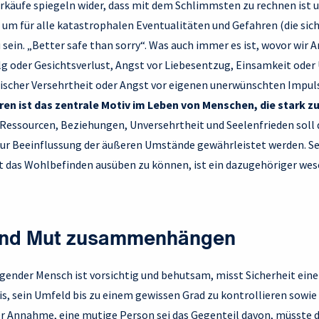
käufe spiegeln wider, dass mit dem Schlimmsten zu rechnen ist
 um für alle katastrophalen Eventualitäten und Gefahren (die sic
ein. „Better safe than sorry“. Was auch immer es ist, wovor wir A
g oder Gesichtsverlust, Angst vor Liebesentzug, Einsamkeit oder 
hischer Versehrtheit oder Angst vor eigenen unerwünschten Impul
ren ist das zentrale Motiv im Leben von Menschen, die stark z
f Ressourcen, Beziehungen, Unversehrtheit und Seelenfrieden soll
 zur Beeinflussung der äußeren Umstände gewährleistet werden. Se
t das Wohlbefinden ausüben zu können, ist ein dazugehöriger wes
und Mut zusammenhängen
igender Mensch ist vorsichtig und behutsam, misst Sicherheit ein
is, sein Umfeld bis zu einem gewissen Grad zu kontrollieren sowie 
er Annahme, eine mutige Person sei das Gegenteil davon, müsste d