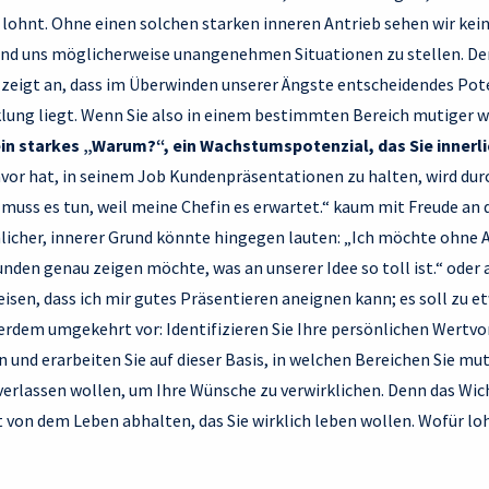
lohnt. Ohne einen solchen starken inneren Antrieb sehen wir kein
nd uns möglicherweise unangenehmen Situationen zu stellen. Der
“ zeigt an, dass im Überwinden unserer Ängste entscheidendes Pot
lung liegt. Wenn Sie also in einem bestimmten Bereich mutiger
ein starkes „Warum?“, ein Wachstumspotenzial, das Sie innerli
avor hat, in seinem Job Kundenpräsentationen zu halten, wird du
muss es tun, weil meine Chefin es erwartet.“ kaum mit Freude an 
licher, innerer Grund könnte hingegen lauten: „Ich möchte ohne 
nden genau zeigen möchte, was an unserer Idee so toll ist.“ oder 
isen, dass ich mir gutes Präsentieren aneignen kann; es soll zu
erdem umgekehrt vor: Identifizieren Sie Ihre persönlichen Wertv
n und erarbeiten Sie auf dieser Basis, in welchen Bereichen Sie m
rlassen wollen, um Ihre Wünsche zu verwirklichen. Denn das Wichti
 von dem Leben abhalten, das Sie wirklich leben wollen. Wofür loh