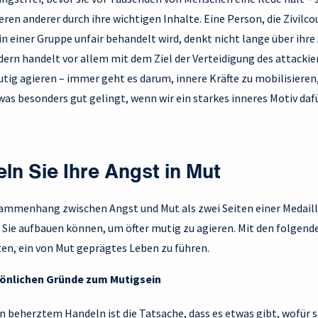
ieren anderer durch ihre wichtigen Inhalte. Eine Person, die Zivilc
in einer Gruppe unfair behandelt wird, denkt nicht lange über ihr
ern handelt vor allem mit dem Ziel der Verteidigung des attackie
tig agieren – immer geht es darum, innere Kräfte zu mobilisiere
as besonders gut gelingt, wenn wir ein starkes inneres Motiv daf
ln Sie Ihre Angst in Mut
mmenhang zwischen Angst und Mut als zwei Seiten einer Medaille 
er Sie aufbauen können, um öfter mutig zu agieren. Mit den folgen
ten, ein von Mut geprägtes Leben zu führen.
rsönlichen Gründe zum Mutigsein
n beherztem Handeln ist die Tatsache, dass es etwas gibt, wofür s