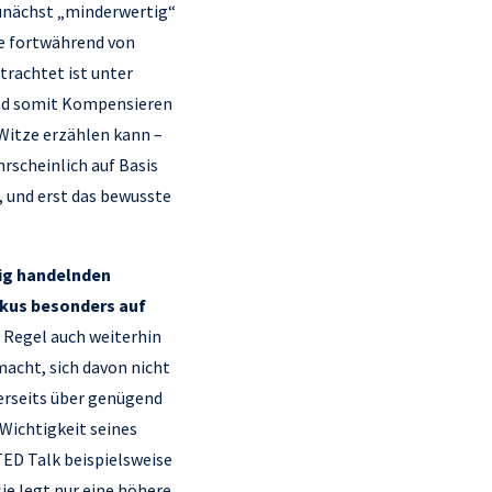
zunächst „minderwertig“
ne fortwährend von
rachtet ist unter
und somit Kompensieren
Witze erzählen kann –
rscheinlich auf Basis
, und erst das bewusste
ig handelnden
okus besonders auf
 Regel auch weiterhin
macht, sich davon nicht
nerseits über genügend
Wichtigkeit seines
TED Talk beispielsweise
ie legt nur eine höhere