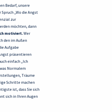
en Bedarf, unsere
 Spruch „Wo die Angst
enzial zur
 werden möchten, dann
ch motiviert.
Wer
rch den im Außen
die Aufgabe
Angst präsentieren
auch einfach „Ich
 etwas Normalem
orstellungen, Träume
utige Schritte machen
gste ist, dass Sie sich
nt sich in Ihren Augen