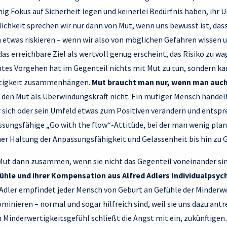
ig Fokus auf Sicherheit legen und keinerlei Bedürfnis haben, ihr 
klichkeit sprechen wir nur dann von Mut, wenn uns bewusst ist, da
etwas riskieren – wenn wir also von möglichen Gefahren wissen un
as erreichbare Ziel als wertvoll genug erscheint, das Risiko zu wa
tes Vorgehen hat im Gegenteil nichts mit Mut zu tun, sondern ka
ültigkeit zusammenhängen.
Mut braucht man nur, wenn man auch
n den Mut als Überwindungskraft nicht. Ein mutiger Mensch handel
r sich oder sein Umfeld etwas zum Positiven verändern und entspr
ssungsfähige „Go with the flow“-Attitüde, bei der man wenig pla
iner Haltung der Anpassungsfähigkeit und Gelassenheit bis hin zu G
ut dann zusammen, wenn sie nicht das Gegenteil voneinander si
hle und ihrer Kompensation aus Alfred Adlers Individualpsyc
Adler empfindet jeder Mensch von Geburt an Gefühle der Minderwer
ominieren – normal und sogar hilfreich sind, weil sie uns dazu antr
n Minderwertigkeitsgefühl schließt die Angst mit ein, zukünftige