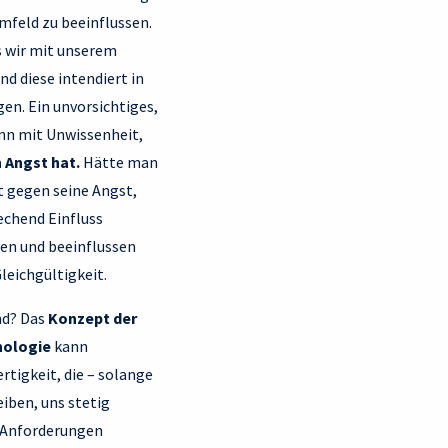
Umfeld zu beeinflussen.
ss wir mit unserem
d diese intendiert in
gen. Ein unvorsichtiges,
nn mit Unwissenheit,
 Angst hat.
Hätte man
t gegen seine Angst,
echend Einfluss
nen und beeinflussen
leichgültigkeit.
nd? Das
Konzept der
hologie
kann
tigkeit, die – solange
eiben, uns stetig
n Anforderungen