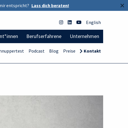
×
mir entspricht?
Lass dich beraten!
English
ent*innen
Berufserfahrene
Unternehmen
hnuppertest
Podcast
Blog
Preise
Kontakt