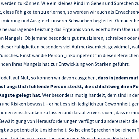
t werden zu können. Wie ein kleines Kind im Gehen und Sprechen 
zt, diese Fähigkeiten zu erlernen, so werden wir auch als Erwachse
mierung und Ausgleich unserer Schwächen begleitet. Genauer bet
he herausragende Leistung das Ergebnis von wiederholtem Üben 
n Mangels: Ob jemand besonders gut musizieren, schreiben oder 
“ dieser Fähigkeiten besonders viel Aufmerksamkeit gewidmet, wah
Wunsches. Einst war die Person „inkompetent“ in diesen Bereichen
nden ihres Mangels hat zur Entwicklung von Stärken geführt.
Modell auf Mut, so können wir davon ausgehen,
dass in jedem mut
nst ängstlich fühlende Person steckt, die schlichtweg ihren F
Ängste gelegt hat.
Wer besonders mutig handelt, dem sind in der
und Risiken bewusst – er hat es sich lediglich zur Gewohnheit ge
ionen einschränken zu lassen und darauf zu vertrauen, dass er ei
 Bewältigung von Herausforderungen verfügt und andererseits die 
t als potentielle Unsicherheit. So ist eine Sprecherin bei einem 
angstfrei, bevor sie vor Tausenden von Menschen eine Rede hält – s