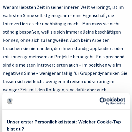
Wer am liebsten Zeit in seiner inneren Welt verbringt, ist im
wahrsten Sinne selbstgenügsam – eine Eigenschaft, die
Introvertierte sehr unabhängig macht. Man muss sie nicht
ständig bespaßen, weil sie sich immer alleine beschäftigen
können, ohne sich zu langweilen. Auch beim Arbeiten
brauchen sie niemanden, der ihnen ständig applaudiert oder
mit ihnen gemeinsam an Projekte herangeht. Entsprechend
sind die meisten Introvertierten auch – im positiven wie im
negativen Sinne – weniger anfällig für Gruppendynamiken: Sie
lassen sich vielleicht weniger mitreißen und verbringen
weniger Zeit mit den Kollegen, sind dafür aber auch
wesentlich weniger in Klatsch verwickelt und lassen sich von
der Gruppenmeinung weniger unter Druck setzen. Außerdem
sind Introvertierte oft weniger materialistisch als ihre
Unser erster Persönlichkeitstest: Welcher Cookie-Typ
extravertierten Kollegen. Macht und Status üben für sie keine
bist du?
allzu große Anziehungskraft aus, was sie mitunter weniger