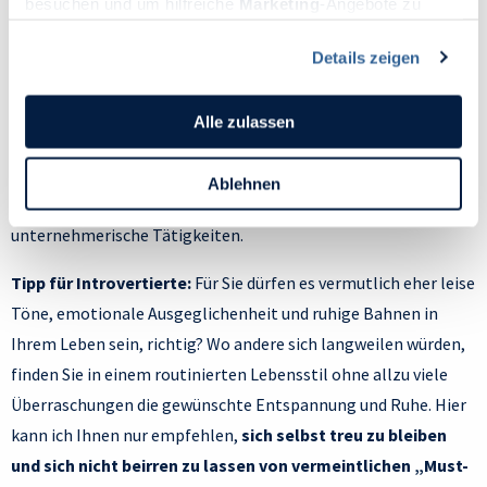
besuchen und um hilfreiche
Marketing
-Angebote zu
Knallige Farben, laute Musik, intensive Gefühle? Solche
ermöglichen, sammeln wir Informationen.
Stimulation kommt ihnen gerade recht und sie lieben
Details zeigen
Du kannst deine Einwilligung jederzeit widerrufen oder
Situationen, die sie damit versorgen. Dabei mögen sie auch
ändern, indem du auf das Symbol in der unteren linken
einen gewissen Nervenkitzel und scheuen keine Risiken: Von
Ecke des Bildschirms klickst. Lies mehr darüber, wie wir
Alle zulassen
Achterbahnfahren bis Extremsport können sie selbst dem
Cookies und andere Technologien zur Erfassung
Personen bezogener Daten verwenden:
Reiz von Gefahr etwas abgewinnen. Entsprechend entscheiden
Ablehnen
Datenschutzrichtlinie
und Cookie-Richtlinie.
sich Extravertierte auch oft für freiberufliche oder
unternehmerische Tätigkeiten.
Tipp für Introvertierte:
Für Sie dürfen es vermutlich eher leise
Töne, emotionale Ausgeglichenheit und ruhige Bahnen in
Ihrem Leben sein, richtig? Wo andere sich langweilen würden,
finden Sie in einem routinierten Lebensstil ohne allzu viele
Überraschungen die gewünschte Entspannung und Ruhe. Hier
kann ich Ihnen nur empfehlen,
sich selbst treu zu bleiben
und sich nicht beirren zu lassen von vermeintlichen „Must-