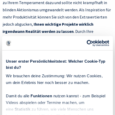
zu Ihrem Temperament dazu und sollte nicht krampfhaft in
blinden Aktionismus umgewandelt werden. Als Inspiration für
mehr Produktivität können Sie sich von den Extravertierten
jedoch abgucken,
Ihnen wichtige Projekte wirklich
irgendwann Realität werden zu lassen
. Durch Ihre
Innenorientierung neigen Sie nämlich manchmal dazu, etwas
nur in Ihrem Kopf durchzuspielen. Über eine mögliche Reise
oder ein interessantes Hobby nachzudenken sind jedoch nicht
dasselbe, wie sie zu erleben – also beginnen Sie, Ihre Bucket
Unser erster Persönlichkeitstest: Welcher Cookie-Typ
List nach und nach in die Tat umzusetzen!
bist du?
Wir brauchen deine Zustimmung: Wir nutzen Cookies,
um dein Erlebnis hier noch besser zu machen.
5. Erlebnishunger
Damit du alle
Funktionen
nutzen kannst - zum Beispiel
Weil sie ein stärkeres neuronales Erregungsniveau in ihrem
Videos abspielen oder Termine machen, um
Gehirn als angenehm empfinden als Introvertierte, suchen
eine
Statistik
zu führen, wie viele Menschen uns
Extravertierte aktiv nach An- und Aufregung von außen.