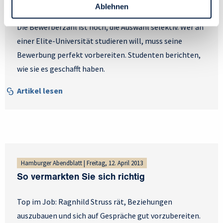
Personen bezogener Daten verwenden:
Elite-Uni
Ablehnen
Datenschutzrichtlinie
und Cookie-Richtlinie.
Die Bewerberzahl ist hoch, die Auswahl selektiv. Wer an
einer Elite-Universität studieren will, muss seine
Bewerbung perfekt vorbereiten. Studenten berichten,
wie sie es geschafft haben.
Artikel lesen
Hamburger Abendblatt | Freitag, 12. April 2013
So vermarkten Sie sich richtig
Top im Job: Ragnhild Struss rät, Beziehungen
auszubauen und sich auf Gespräche gut vorzubereiten.