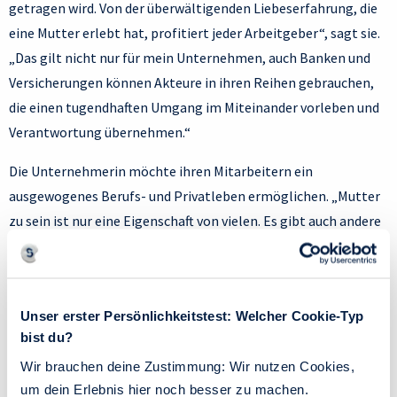
getragen wird. Von der überwältigenden Liebeserfahrung, die
eine Mutter erlebt hat, profitiert jeder Arbeitgeber“, sagt sie.
„Das gilt nicht nur für mein Unternehmen, auch Banken und
Versicherungen können Akteure in ihren Reihen gebrauchen,
die einen tugendhaften Umgang im Miteinander vorleben und
Verantwortung übernehmen.“
Die Unternehmerin möchte ihren Mitarbeitern ein
ausgewogenes Berufs- und Privatleben ermöglichen. „Mutter
zu sein ist nur eine Eigenschaft von vielen. Es gibt auch andere
Lebensmodelle, die mit der altbekannten Vollzeitstelle nicht
mehr vereinbar sind. Individuelle Arbeitsgestaltung wird
langfristig beiden Seiten Vorteile bringen“, sagt sie. „Unsere
Unser erster Persönlichkeitstest: Welcher Cookie-Typ
Wissensmanagerin promoviert nebenbei und ein Berater
bist du?
absolviert neben der Tätigkeit bei Struss und Partner eine
Wir brauchen deine Zustimmung: Wir nutzen Cookies,
therapeutische Ausbildung.“
um dein Erlebnis hier noch besser zu machen.