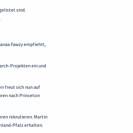
elistet sind.
.
Hanaa Fawzy empfiehlt,
earch-Projekten ein und
n freut sich nun auf
ahren nach Princeton
ren rekrutieren. Martin
nland-Pfalz erhalten.