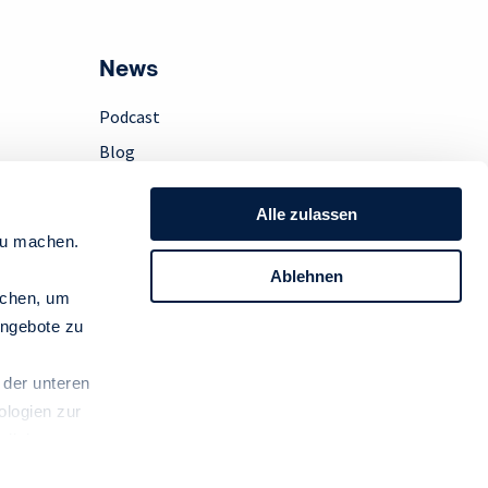
News
Podcast
Blog
Presse
Alle zulassen
Instagram
zu machen.
LinkedIn
Ablehnen
Newsletter
achen, um
ngebote zu
 der unteren
ologien zur
Impressum
Datenschutz
AGB
linie.