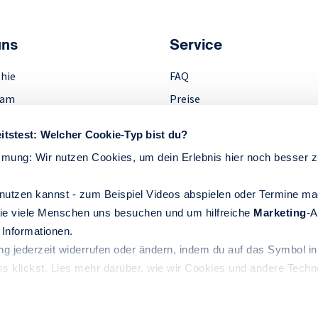
uns
Service
hie
FAQ
eam
Preise
ment
Downloads
itstest: Welcher Cookie-Typ bist du?
Anfahrt
mmung: Wir nutzen Cookies, um dein Erlebnis hier noch besser 
k
Kontakt
Widerruf
nutzen kannst - zum Beispiel Videos abspielen oder Termine m
ie viele Menschen uns besuchen und um hilfreiche
Marketing
-A
Informationen.
ng jederzeit widerrufen oder ändern, indem du auf das Symbol in
ms klickst. Lies mehr darüber, wie wir Cookies und andere Techn
gener Daten verwenden:
Datenschutzrichtlinie
und Cookie-Richt