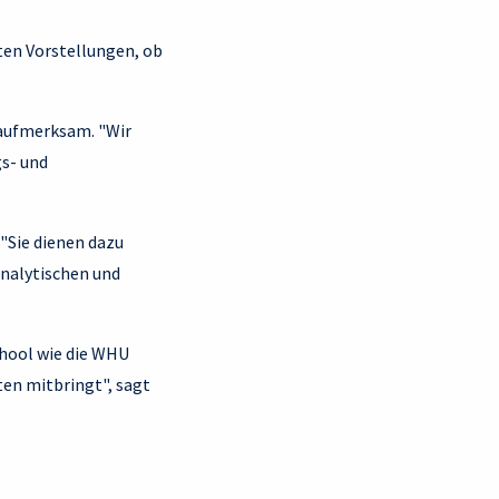
ten Vorstellungen, ob
 aufmerksam. "Wir
gs- und
 "Sie dienen dazu
analytischen und
chool wie die WHU
ten mitbringt", sagt