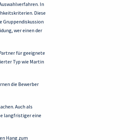
Auswahlverfahren. In
keitskriterien. Diese
ine Gruppendiskussion
idung, wer einen der
Partner für geeignete
ierter Typ wie Martin
ernen die Bewerber
machen. Auch als
e langfristiger eine
inen Hang zum