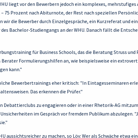
WHU liegt vor den Bewerbern jedoch ein komplexes, mehrstufiges 
 75 Prozent nach Abiturnote, der Rest nach speziellen Persönlich
en wir die Bewerber durch Einzelgespräche, ein Kurzreferat und e
 des Bachelor-Studiengangs an der WHU. Danach fällt die Entsche
rbungstraining für Business Schools, das die Beratung Struss und 
s Berater Formulierungshilfen an, wie beispielsweise ein extrovert
gen kann."
lche Bewerbertrainings eher kritisch: "In Eintagesseminaren erl
ltensweisen. Das erkennen die Prüfer."
it in Debattierclubs zu engagieren oder in einer Rhetorik-AG mitzu
e, Unsicherheiten im Gespräch vor fremdem Publikum abzulegen. "J
ie."
WHU aussichtsreicher zu machen, so Löv: Wer als Schwäche etwa e