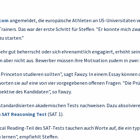
.com
angemeldet, die europäische Athleten an US-Universitäten ver
rainers. Das war der erste Schritt für Steffen. "Er konnte mich zwa
zu starten."
ehr gut beherrscht oder sich ehrenamtlich engagiert, erhöht sei
n aber nicht aus. Bewerber müssen ihre Motivation zudem in zwei
n Princeton studieren sollten", sagt Fawzy. In einem Essay können 
rten sie auf eine von vier vorgegebenen offenen Fragen. "Die Prüf
ektive des Kandidaten", so Fawzy.
 standardisierten akademischen Tests nachweisen. Dazu absolviere
n
SAT Reasoning Test
(SAT 1).
ical Reading-Teil des SAT-Tests tauchen auch Worte auf, die ein t
u lernen", empfiehlt Steffen.