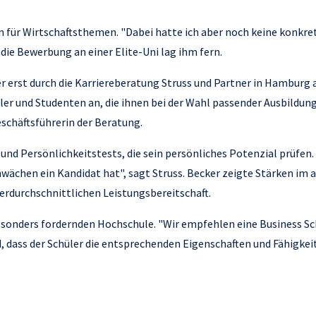
n für Wirtschaftsthemen. "Dabei hatte ich aber noch keine konkre
 die Bewerbung an einer Elite-Uni lag ihm fern.
 er erst durch die Karriereberatung Struss und Partner in Hamburg
ler und Studenten an, die ihnen bei der Wahl passender Ausbildun
eschäftsführerin der Beratung.
 und Persönlichkeitstests, die sein persönliches Potenzial prüfen.
hwächen ein Kandidat hat", sagt Struss. Becker zeigte Stärken im 
erdurchschnittlichen Leistungsbereitschaft.
esonders fordernden Hochschule. "Wir empfehlen eine Business S
d, dass der Schüler die entsprechenden Eigenschaften und Fähigkei