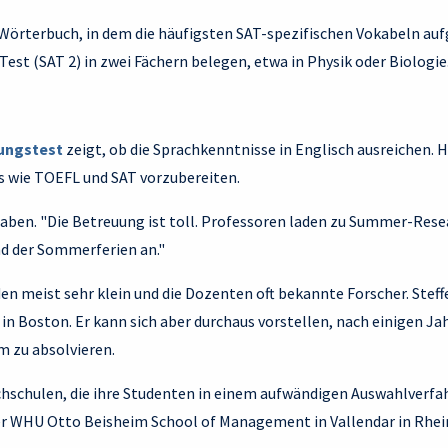
Wörterbuch, in dem die häufigsten SAT-spezifischen Vokabeln aufg
t (SAT 2) in zwei Fächern belegen, etwa in Physik oder Biologie
ungstest
zeigt, ob die Sprachkenntnisse in Englisch ausreichen. 
s wie TOEFL und SAT vorzubereiten.
u haben. "Die Betreuung ist toll. Professoren laden zu Summer-Res
d der Sommerferien an."
 meist sehr klein und die Dozenten oft bekannte Forscher. Steffe
 in Boston. Er kann sich aber durchaus vorstellen, nach einigen J
 zu absolvieren.
ochschulen, die ihre Studenten in einem aufwändigen Auswahlverfah
er WHU Otto Beisheim School of Management in Vallendar in Rhei