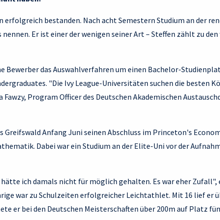
ngen erfolgreich bestanden. Nach acht Semestern Studium an der 
s nennen. Er ist einer der wenigen seiner Art – Steffen zählt zu de
he Bewerber das Auswahlverfahren um einen Bachelor-Studienplat
dergraduates. "Die Ivy League-Universitäten suchen die besten Köp
naa Fawzy, Program Officer des Deutschen Akademischen Austauschd
Greifswald Anfang Juni seinen Abschluss im Princeton's Economi
ematik. Dabei war ein Studium an der Elite-Uni vor der Aufnahme
ätte ich damals nicht für möglich gehalten. Es war eher Zufall",
rige war zu Schulzeiten erfolgreicher Leichtathlet. Mit 16 lief er 
ete er bei den Deutschen Meisterschaften über 200m auf Platz fün