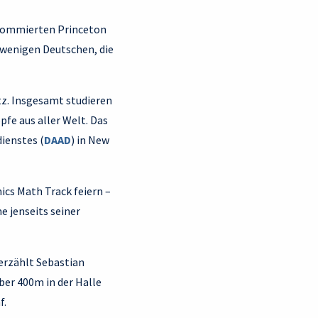
renommierten Princeton
n wenigen Deutschen, die
z. Insgesamt studieren
fe aus aller Welt. Das
ienstes (
DAAD
) in New
cs Math Track feiern –
 jenseits seiner
 erzählt Sebastian
über 400m in der Halle
f.