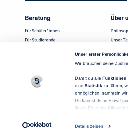
Beratung
Über 
Für Schüler*innen
Philosop
Für Studierende
Unser T
Für Absolvent*innen
Engage
Unser erster Persönlichke
Für Berufserfahrene
Step up!
Wir brauchen deine Zusti
Für Unternehmen
Feedbac
Beratung per Videochat
Jobs
Damit du alle
Funktionen
eine
Statistik
zu führen, w
ermöglichen, sammeln wir 
Du kannst deine Einwilligu
Struss & Claussen Personal Development
linken Ecke des Bildschir
Moorfuhrtweg 15
Erfassung Personen bezo
22301 Hamburg
Details zeigen