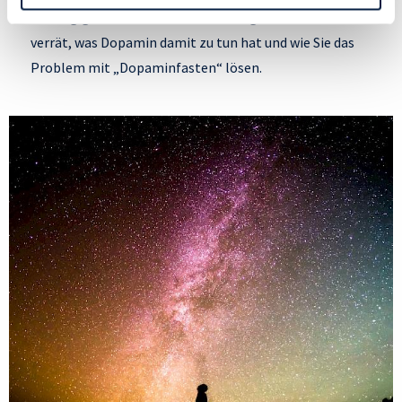
Datenschutzrichtlinie
und Cookie-Richtlinie.
Abhängigkeit davon entwickeln? Ragnhild Struss
verrät, was Dopamin damit zu tun hat und wie Sie das
Problem mit „Dopaminfasten“ lösen.