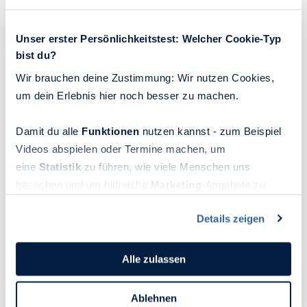
Unser erster Persönlichkeitstest: Welcher Cookie-Typ
bist du?
Wir brauchen deine Zustimmung: Wir nutzen Cookies,
um dein Erlebnis hier noch besser zu machen.
Damit du alle
Funktionen
nutzen kannst - zum Beispiel
Videos abspielen oder Termine machen, um
eine
Statistik
zu führen, wie viele Menschen uns
besuchen und um hilfreiche
Marketing
-Angebote zu
ermöglichen, sammeln wir Informationen.
Details zeigen
Du kannst deine Einwilligung jederzeit widerrufen oder
ändern, indem du auf das Symbol in der unteren linken
Wie wir mit Dopaminfasten suchtartiges
Ecke des Bildschirms klickst. Lies mehr darüber, wie wir
Verhalten in den Griff bekommen
Alle zulassen
Cookies und andere Technologien zur Erfassung
Es fühlt sich gut an, sich mit Dingen zu belohnen, die
Personen bezogener Daten verwenden:
Ablehnen
uns Freude bereiten. Was aber, wenn wir eine gewisse