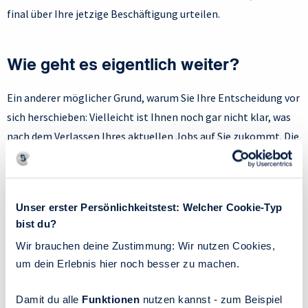
final über Ihre jetzige Beschäftigung urteilen.
Wie geht es eigentlich weiter?
Ein anderer möglicher Grund, warum Sie Ihre Entscheidung vor
sich herschieben: Vielleicht ist Ihnen noch gar nicht klar, was
nach dem Verlassen Ihres aktuellen Jobs auf Sie zukommt. Die
Kündigung für sich alleine betrachtet stellt eine Von-weg-
Motivation dar: Sie wollen Ihrer suboptimalen Situation
entkommen und sehen dabei lediglich, was Sie nicht mehr
Unser erster Persönlichkeitstest: Welcher Cookie-Typ
wollen. Was aber möchten Sie stattdessen?
Eine Hin-zu-
bist du?
Motivation bauen Sie auf, wenn Sie reflektieren, in
Wir brauchen deine Zustimmung: Wir nutzen Cookies,
welchem anderen Job Sie mehr Zufriedenheit und
um dein Erlebnis hier noch besser zu machen.
Motivation empfinden würden.
Notieren Sie Kriterien, die an
einem besser zu Ihnen passenden Arbeitsplatz erfüllt sein
Damit du alle
Funktionen
nutzen kannst - zum Beispiel