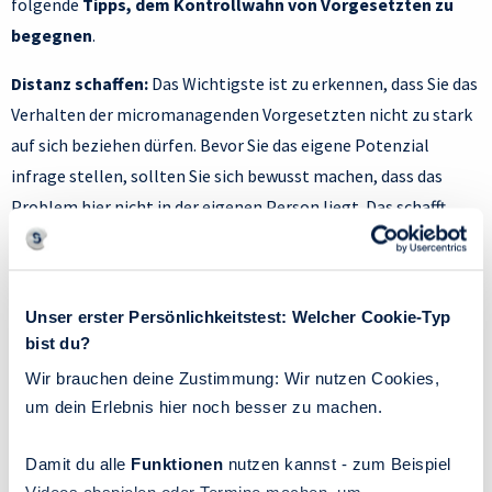
folgende
Tipps, dem Kontrollwahn von Vorgesetzten zu
begegnen
.
Distanz schaffen:
Das Wichtigste ist zu erkennen, dass Sie das
Verhalten der micromanagenden Vorgesetzten nicht zu stark
auf sich beziehen dürfen. Bevor Sie das eigene Potenzial
infrage stellen, sollten Sie sich bewusst machen, dass das
Problem hier nicht in der eigenen Person liegt. Das schafft
bereits Distanz und neue Handlungsfähigkeit für die
Problemlösung.
Perspektivübernahme:
Versetzen Sie sich in die Perspektive
Unser erster Persönlichkeitstest: Welcher Cookie-Typ
bist du?
Ihrer Führungskraft: Die Absicht hinter ihrem kontrollierenden
Verhalten ist nicht zwingend negativ. Gehen Sie von einer
Wir brauchen deine Zustimmung: Wir nutzen Cookies,
um dein Erlebnis hier noch besser zu machen.
positiven Intention aus. Micromanager haben eine extrem
hohe Aufmerksamkeit, genannt Hypervigilanz, was sich darin
Damit du alle
Funktionen
nutzen kannst - zum Beispiel
äußert, bei allen Themen beteiligt sein zu wollen. Ziel der