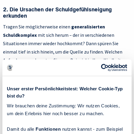
2. Die Ursachen der Schuldgefühlsneigung
erkunden
Tragen Sie möglicherweise einen
generalisierten
Schuldkomplex
mit sich herum – der in verschiedenen
Situationen immer wieder hochkommt? Dann spüren Sie
einmal tief in sich hinein, um die Quelle zu finden. Welchen
Anforderungen konnten Sie zum Beispiel in Ihrer Kindheit
nicht gerecht werden – seien das Erwartungen Ihrer Familie,
anderer Personen oder von sich selbst? Welche früher
gehörten Vorwürfe oder gelernten Regeln hallen heute noch
Unser erster Persönlichkeitstest: Welcher Cookie-Typ
in Ihrem Inneren nach? Welche (an sich selbst gestellten)
bist du?
Ideale sind vielleicht zu hoch? Beispiel: Eine Person, der als
Wir brauchen deine Zustimmung: Wir nutzen Cookies,
Kind immer gesagt wurde, sie sei zu laut und zu intensiv, erlebt
um dein Erlebnis hier noch besser zu machen.
als erwachsener Mensch vielleicht Schuld- und Schamgefühle,
wenn sie sich im Jobmeeting durchsetzt oder auf einer Feier
Damit du alle
Funktionen
nutzen kannst - zum Beispiel