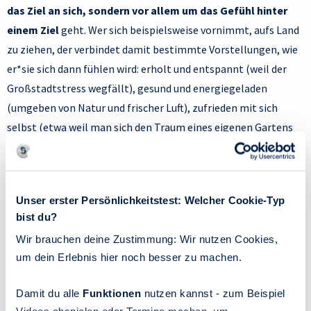
das Ziel an sich, sondern vor allem um das Gefühl hinter
einem Ziel
geht. Wer sich beispielsweise vornimmt, aufs Land
zu ziehen, der verbindet damit bestimmte Vorstellungen, wie
er*sie sich dann fühlen wird: erholt und entspannt (weil der
Großstadtstress wegfällt), gesund und energiegeladen
(umgeben von Natur und frischer Luft), zufrieden mit sich
selbst (etwa weil man sich den Traum eines eigenen Gartens
erfüllt). Wenn Sie also merken, dass Sie etwas verändern
möchten, sich aber noch nicht sicher sind, was genau, können
Sie sich fragen, wie Sie sich fühlen möchten – und in einem
Unser erster Persönlichkeitstest: Welcher Cookie-Typ
zweiten Schritt, welche Maßnahmen Ihnen wohl zum
bist du?
gewünschten Gefühl verhelfen. Fangen Sie dabei mit kleinen
Wir brauchen deine Zustimmung: Wir nutzen Cookies,
Schritten im Hier und Jetzt an und befreien Sie sich von dem
um dein Erlebnis hier noch besser zu machen.
Gedanken, dass die Veränderungen immer radikal sein müssen.
Ein weiterer Tipp zum Thema Ziele: Damit Sie wirklich wissen,
Damit du alle
Funktionen
nutzen kannst - zum Beispiel