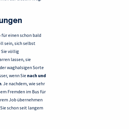
rungen
 für einen schon bald
 sein, sich selbst
Sie völlig
ren lassen, sie
 der waghalsigen Sorte
sser, wenn Sie
nach und
n
. Je nachdem, wie sehr
inem Fremden im Bus für
 Ihrem Job übernehmen
 Sie schon seit langem