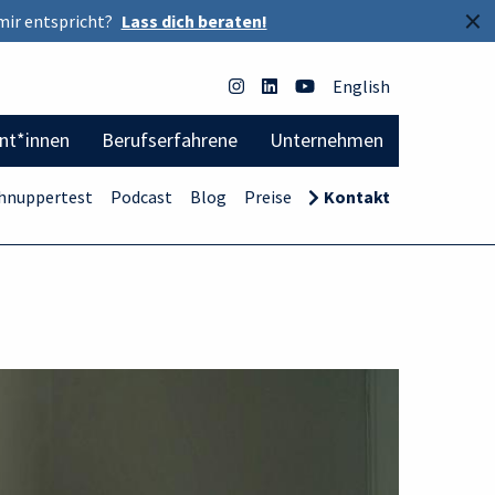
×
mir entspricht?
Lass dich beraten!
English
ent*innen
Berufserfahrene
Unternehmen
hnuppertest
Podcast
Blog
Preise
Kontakt