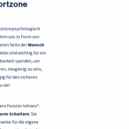
ortzone
lutionspsychologisch
irn uns in Form von
eren Seite der
Wunsch
iebe sind wichtig für ein
gbarkeit spendet, um
en, neugierig zu sein,
ig für den sicheren
 viel
dem Fenster lehnen“:
orm Scheitern
. Sie
eweise für die eigene