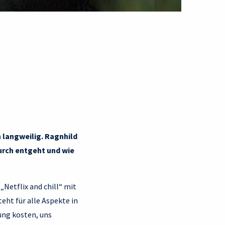
 langweilig. Ragnhild
urch entgeht und wie
„Netflix and chill“ mit
teht für alle Aspekte in
ung kosten, uns