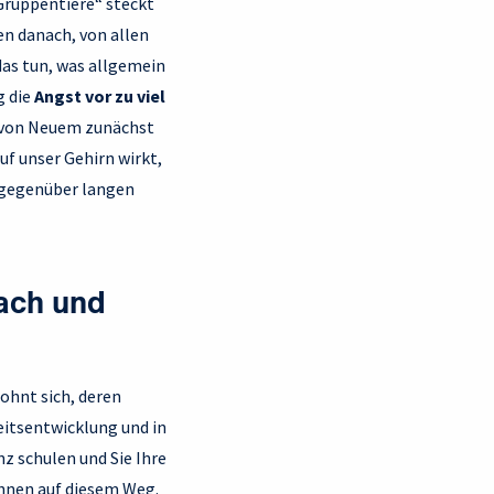
Gruppentiere“ steckt
en danach, von allen
das tun, was allgemein
g die
Angst vor zu viel
n von Neuem zunächst
uf unser Gehirn wirkt,
) gegenüber langen
ach und
ohnt sich, deren
eitsentwicklung und in
z schulen und Sie Ihre
Ihnen auf diesem Weg.