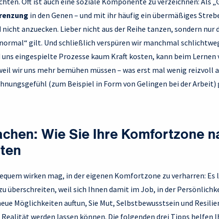
hten. Oft ist auch eine soziale Komponente zu verzeichnen: Als „
grenzung
in den Genen – und mit ihr häufig ein übermäßiges Streb
nicht anzuecken. Lieber nicht aus der Reihe tanzen, sondern nur 
„normal“ gilt. Und schließlich verspüren wir manchmal schlichtwe
 uns eingespielte Prozesse kaum Kraft kosten, kann beim Lerne
weil wir uns mehr bemühen müssen – was erst mal wenig reizvoll a
lohnungsgefühl (zum Beispiel in Form von Gelingen bei der Arbeit
achen: Wie Sie Ihre Komfortzone n
ten
bequem wirken mag, in der eigenen Komfortzone zu verharren: Es l
 überschreiten, weil sich Ihnen damit im Job, in der Persönlichk
ue Möglichkeiten auftun, Sie Mut, Selbstbewusstsein und Resilien
 Realität werden lassen können. Die folgenden drei Tipps helfen 