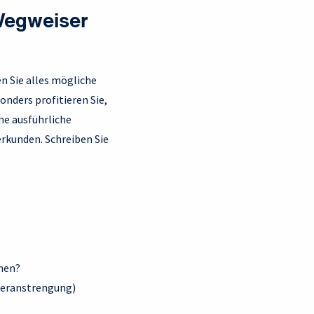
Wegweiser
n Sie alles mögliche
nders profitieren Sie,
ne ausführliche
rkunden. Schreiben Sie
ehen?
Überanstrengung)