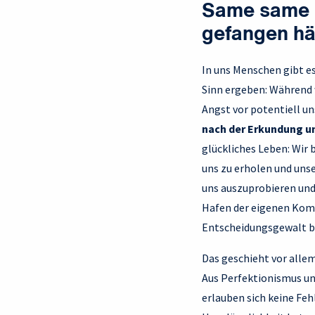
Same same b
gefangen hä
In uns Menschen gibt e
Sinn ergeben: Während 
Angst vor potentiell un
nach der Erkundung u
glückliches Leben: Wir
uns zu erholen und unse
uns auszuprobieren und 
Hafen der eigenen Komf
Entscheidungsgewalt bei
Das geschieht vor allem
Aus Perfektionismus un
erlauben sich keine Fehl