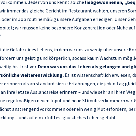
er vorkommen. Jeder von uns kennt solche
liebgewonnenen, „be
wir immer das gleiche Gericht im Restaurant wählen, unseren So
 oder im Job routinemäßig unsere Aufgaben erledigen. Unser Gehir
topilot; wir müssen keine besondere Konzentration oder Mühe au
.
t die Gefahr eines Lebens, in dem wir uns zu wenig über unsere 
fordern uns geistig und körperlich, sodass kaum Wachstum möglich
lig bis trist vor.
Denn was uns das Leben als gelungen und gl
ersönliche Weiterentwicklung.
Es ist wissenschaftlich erwiesen, d
ver erinnern als an standardisierte Erfahrungen, die jeden Tag glei
h an Ihre letzte Auslandsreise erinnern – und wie sehr an Ihren Weg
ne regelmäßigen neuen Input und neue Stimuli verkümmern wir. 
unächst anstrengend vorkommen oder ein wenig Mut erfordern, be
klung – und auf ein erfülltes, glückliches Lebensgefühl.