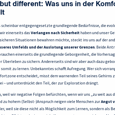
ut different: Was uns in der Komf
lt
s scheinbar entgegengesetzte grundlegende Bedürfnisse, die evo
wir einerseits das
Verlangen nach Sicherheit
haben und unser Geh
sicheren Situationen bewahren möchte, steckt ins uns auf der and
nseres Umfelds und der Auslotung unserer Grenzen
. Beide Antr
 brauchen einerseits die grundlegende Geborgenheit, die Vorhersa
r Überleben zu sichern. Andererseits sind wir aber auch dazu gebor
somit zu lernen. Unbekanntes schafft Aufregung. Wer sich vorrang
ortzone entscheidet, misst dem warnenden Teil seines Gehirns zu
 – und unterdrückt den Teil, der zur Exploration drängt.
, weil wir negative Folgen befürchten, wenn wir uns „zu weit aus 
d zu hohem (Selbst-)Anspruch neigen viele Menschen zur
Angst v
er, weil sie diese nicht als Möglichkeit zum Lernen, sondern als B