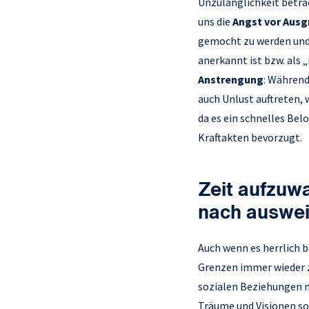
Unzulänglichkeit betrac
uns die
Angst vor Aus
gemocht zu werden und 
anerkannt ist bzw. als 
Anstrengung
: Während
auch Unlust auftreten, 
da es ein schnelles Be
Kraftakten bevorzugt.
Zeit aufzuw
nach auswei
Auch wenn es herrlich 
Grenzen immer wieder zu
sozialen Beziehungen ne
Träume und Visionen so