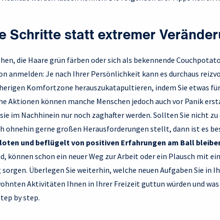
ne Schritte statt extremer Verände
ehen, die Haare grün färben oder sich als bekennende Couchpotato
 anmelden: Je nach Ihrer Persönlichkeit kann es durchaus reizvoll
sherigen Komfortzone herauszukatapultieren, indem Sie etwas für 
e Aktionen können manche Menschen jedoch auch vor Panik erstar
sie im Nachhinein nur noch zaghafter werden. Sollten Sie nicht zu
ch ohnehin gerne großen Herausforderungen stellt, dann ist es be
loten und beflügelt von positiven Erfahrungen am Ball bleibe
nd, können schon ein neuer Weg zur Arbeit oder ein Plausch mit e
 sorgen. Überlegen Sie weiterhin, welche neuen Aufgaben Sie in
hnten Aktivitäten Ihnen in Ihrer Freizeit guttun würden und was
tep by step.