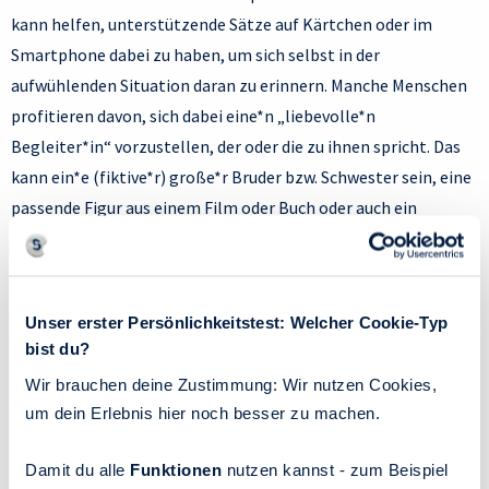
kann helfen, unterstützende Sätze auf Kärtchen oder im
Smartphone dabei zu haben, um sich selbst in der
aufwühlenden Situation daran zu erinnern. Manche Menschen
profitieren davon, sich dabei eine*n „liebevolle*n
Begleiter*in“ vorzustellen, der oder die zu ihnen spricht. Das
kann ein*e (fiktive*r) große*r Bruder bzw. Schwester sein, eine
passende Figur aus einem Film oder Buch oder auch ein
Kuscheltier.
Austausch mit nahestehenden Personen
Unser erster Persönlichkeitstest: Welcher Cookie-Typ
Für viele ist Kommunikation eine
zentrale Strategie im
bist du?
Umgang mit Anspannung und unangenehmen Gefühlen
.
Wir brauchen deine Zustimmung: Wir nutzen Cookies,
Gedanken und Gefühle in Worte zu fassen, hilft meist dabei,
um dein Erlebnis hier noch besser zu machen.
mehr innere Klarheit zu erreichen. Durch die Sichtweise einer
anderen Person, die etwas Abstand zum Geschehen hat,
Damit du alle
Funktionen
nutzen kannst - zum Beispiel
werden eigene, vielleicht aus dem Affekt heraus etwas zu