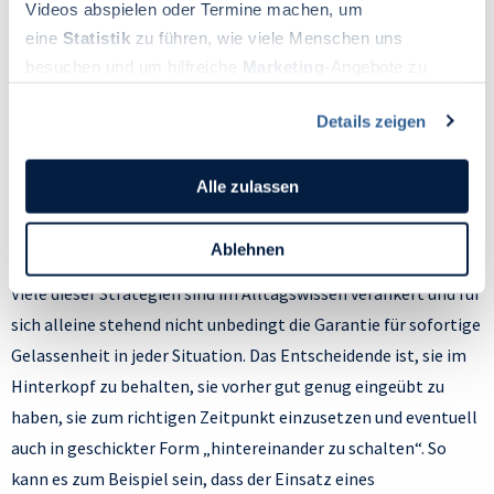
Videos abspielen oder Termine machen, um
extrem geratene Einschätzungen relativiert und eine
eine
Statistik
zu führen, wie viele Menschen uns
nüchternere Betrachtung ermöglicht. Und Sie fühlen sich mit
besuchen und um hilfreiche
Marketing
-Angebote zu
Ihrer Situation weniger allein. Es kann dabei hilfreich sein,
ermöglichen, sammeln wir Informationen.
explizit zu formulieren, was Sie von Ihrem Gegenüber gerade
Details zeigen
Du kannst deine Einwilligung jederzeit widerrufen oder
im Gespräch brauchen. Zum Beispiel können Sie den anderen
ändern, indem du auf das Symbol in der unteren linken
Ecke des Bildschirms klickst. Lies mehr darüber, wie wir
bitten, sich mit einer eigenen Meinung oder
Alle zulassen
Cookies und andere Technologien zur Erfassung
Lösungsvorschlägen erst einmal zurückzuhalten und nur zu
Personen bezogener Daten verwenden:
versuchen, Ihre Sichtweise zu verstehen.
Ablehnen
Datenschutzrichtlinie
und Cookie-Richtlinie.
Viele dieser Strategien sind im Alltagswissen verankert und für
sich alleine stehend nicht unbedingt die Garantie für sofortige
Gelassenheit in jeder Situation. Das Entscheidende ist, sie im
Hinterkopf zu behalten, sie vorher gut genug eingeübt zu
haben, sie zum richtigen Zeitpunkt einzusetzen und eventuell
auch in geschickter Form „hintereinander zu schalten“. So
kann es zum Beispiel sein, dass der Einsatz eines