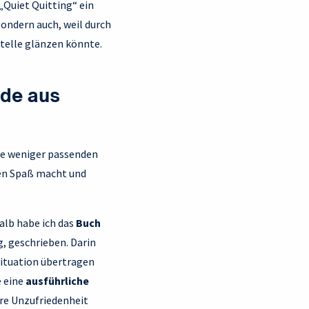
„Quiet Quitting“ ein
sondern auch, weil durch
Stelle glänzen könnte.
ode aus
die weniger passenden
nen Spaß macht und
halb habe ich das
Buch
g, geschrieben. Darin
 Situation übertragen
e eine
ausführliche
Ihre Unzufriedenheit