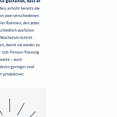
so gestalten, dass er
en, erhöht bereits die
von zwei verschiedenen
ller Rahmen, den jedes
chiedlich ausfüllen
n Wachstum Schritt
en, damit sie wieder zu
rter Job-Person-Passung
seite – auch
desto geringer sind
t produktiver.