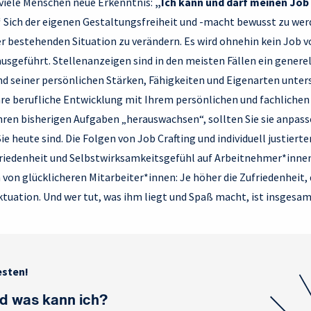
 viele Menschen neue Erkenntnis:
„Ich kann und darf meinen Job 
“
Sich der eigenen Gestaltungsfreiheit und -macht bewusst zu werd
er bestehenden Situation zu verändern. Es wird ohnehin kein Job 
usgeführt. Stellenanzeigen sind in den meisten Fällen ein genere
d seiner persönlichen Stärken, Fähigkeiten und Eigenarten unters
re berufliche Entwicklung mit Ihrem persönlichen und fachliche
Ihren bisherigen Aufgaben „herauswachsen“, sollten Sie sie anpass
Sie heute sind. Die Folgen von Job Crafting und individuell justie
friedenheit und Selbstwirksamkeitsgefühl auf Arbeitnehmer*innen
 von glücklicheren Mitarbeiter*innen: Je höher die Zufriedenheit, 
tuation. Und wer tut, was ihm liegt und Spaß macht, ist insgesam
esten!
nd was kann ich?