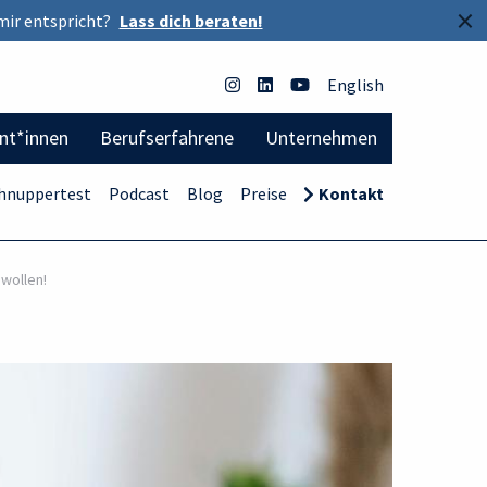
×
mir entspricht?
Lass dich beraten!
English
ent*innen
Berufserfahrene
Unternehmen
hnuppertest
Podcast
Blog
Preise
Kontakt
wollen!