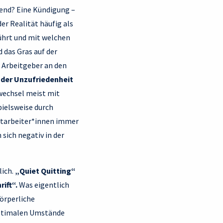
gend? Eine Kündigung –
er Realität häufig als
rührt und mit welchen
 das Gras auf der
n Arbeitgeber an den
 der Unzufriedenheit
wechsel meist mit
ielsweise durch
Mitarbeiter*innen immer
sich negativ in der
lich.
„Quiet Quitting“
rift“.
Was eigentlich
örperliche
optimalen Umstände