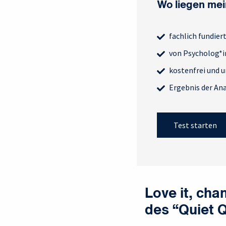
Wo liegen mei
fachlich fundier
von Psycholog*i
kostenfrei und u
Ergebnis der Ana
Test starten
Love it, chan
des “Quiet Q