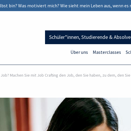
selbst bin? Was motiviert mich? Wie sieht mein Leben aus, wenn es 
Schüler*innen, Studierende & Absolv
Über uns
Masterclasses
Sc
Job? Machen Sie mit Job Crafting den Job, den Sie haben, zu dem, den Sie 