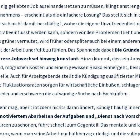
enig geliebten Job auseinandersetzen zu müssen, klingt anstren
nehmens – erscheint als die einfachere Lösung? Das stellt sich in d
 sich nicht damit beschäftigt, woher die eigene Unzufriedenheit 
tiv beeinflusst werden kann, sondern vor den Problemen flieht und
s grüner vermutet, wird früher oder später auch bei einem andere
 der Arbeit unerfüllt zu fühlen. Das Spannende dabei:
Die Gründe
hrere Jobwechsel hinweg konstant.
Hinzu kommt, dass ein Job
, möglichen Kosten und einem gewissen Risiko einhergeht, beisp
elle. Auch für Arbeitgebende stellt die Kündigung qualifizierter 
 Fluktuationsraten sorgen für wirtschaftliche Einbußen, schlagen 
der und erschweren die aufwändige Suche nach Fachkräften.
ehr mag, aber trotzdem nichts daran ändert, kündigt häufig inner
nmotiviertem Abarbeiten der Aufgaben
und „Dienst nach Vorsch
urcen zu schonen, führt schnell zum Gegenteil: Das mentale und k
orm, wenn man seine Arbeit nur halbherzig erledigt und die sub