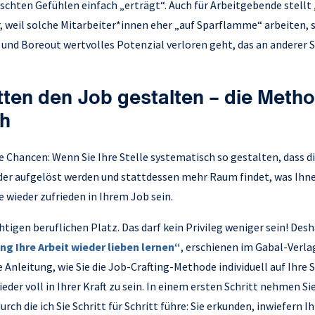
chten Gefühlen einfach „erträgt“. Auch für Arbeitgebende stellt 
, weil solche Mitarbeiter*innen eher „auf Sparflamme“ arbeiten, 
 und Boreout wertvolles Potenzial verloren geht, das an anderer 
itten den Job gestalten – die Meth
h
le Chancen: Wenn Sie Ihre Stelle systematisch so gestalten, dass 
der aufgelöst werden und stattdessen mehr Raum findet, was Ih
e wieder zufrieden in Ihrem Job sein.
chtigen beruflichen Platz. Das darf kein Privileg weniger sein! Des
ing Ihre Arbeit wieder lieben lernen“
, erschienen im Gabal-Verla
e Anleitung, wie Sie die Job-Crafting-Methode individuell auf Ihre
eder voll in Ihrer Kraft zu sein. In einem ersten Schritt nehmen Si
durch die ich Sie Schritt für Schritt führe: Sie erkunden, inwiefern 