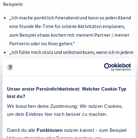
Beispiele:
„Ich mache pünktlich Feierabend und kann so jeden Abend
eine Stunde Me-Time für schöne Aktivitäten einplanen,
zum Beispiel etwas kochen mit meinem Partner / meiner
Partnerin oder ins Kino gehen.“
„Ich fühle mich stolz und selbstwirksam, wenn ich in jedem
Standup-Meeting davon berichte, an welchen Aufgaben ich
gerade arbeite.“
„Ich fühle mich gesund, energiegeladen und schön, weil ich
mir jeden Abend ein gesundes Essen mit viel Gemüse und
Unser erster Persönlichkeitstest: Welcher Cookie-Typ
fettarmem Protein koche.“
bist du?
Wir brauchen deine Zustimmung: Wir nutzen Cookies,
R für realistisch:
Überfordert man sich mit der eigenen
um dein Erlebnis hier noch besser zu machen.
Zielsetzung, wirkt das demotivierend und macht es
unwahrscheinlich, dass das Vorhaben gelingt. Besser ist zu
Damit du alle
Funktionen
nutzen kannst - zum Beispiel
überlegen, was in der geplanten Zeit und mit den aktuellen