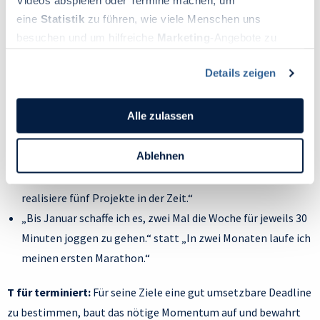
Videos abspielen oder Termine machen, um
Mitteln wirklich machbar ist.
eine
Statistik
zu führen, wie viele Menschen uns
besuchen und um hilfreiche
Marketing
-Angebote zu
Beispiele:
ermöglichen, sammeln wir Informationen.
Details zeigen
Du kannst deine Einwilligung jederzeit widerrufen oder
„Bitten, die meine Arbeitszeit überschreiten würden, lehne
ändern, indem du auf das Symbol in der unteren linken
ich höflich mit dem Satz ab `Da ich momentan bereits an
Ecke des Bildschirms klickst. Lies mehr darüber, wie wir
Alle zulassen
der Kapazitätsgrenze arbeite, kann ich diese Aufgabe nicht
Cookies und andere Technologien zur Erfassung
zusätzlich übernehmen`.“
Personen bezogener Daten verwenden:
Ablehnen
„Ich stelle in drei Monaten ein großes Projekt fertig und
Datenschutzrichtlinie
und Cookie-Richtlinie.
präsentiere es den anderen am Team-Tag.“ statt „Ich
realisiere fünf Projekte in der Zeit.“
„Bis Januar schaffe ich es, zwei Mal die Woche für jeweils 30
Minuten joggen zu gehen.“ statt „In zwei Monaten laufe ich
meinen ersten Marathon.“
T für terminiert:
Für seine Ziele eine gut umsetzbare Deadline
zu bestimmen, baut das nötige Momentum auf und bewahrt