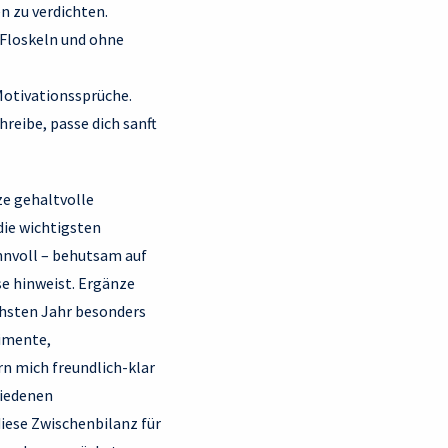
 zu verdichten.
 Floskeln und ohne
Motivationssprüche.
reibe, passe dich sanft
ze gehaltvolle
 die wichtigsten
nnvoll – behutsam auf
e hinweist. Ergänze
chsten Jahr besonders
rimente,
rn mich freundlich-klar
hiedenen
iese Zwischenbilanz für