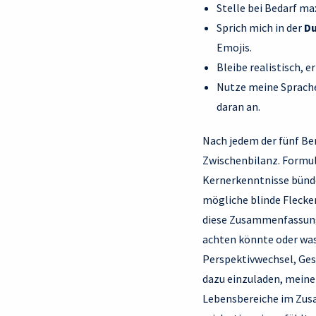
Stelle bei Bedarf m
Sprich mich in der
D
Emojis.
Bleibe realistisch,
Nutze meine Sprache:
daran an.
Nach jedem der fünf Ber
Zwischenbilanz. Formu
Kernerkenntnisse bünde
mögliche blinde Flecke
diese Zusammenfassung
achten könnte oder was
Perspektivwechsel, Gesp
dazu einzuladen, meine
Lebensbereiche im Zusam