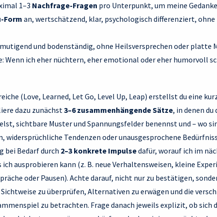
aximal 1–3
Nachfrage-Fragen
pro Unterpunkt, um meine Gedanken
u-Form
an, wertschätzend, klar, psychologisch differenziert, ohne
 ermutigend und bodenständig, ohne Heilsversprechen oder platte 
 Wenn ich eher nüchtern, eher emotional oder eher humorvoll sch
eiche (Love, Learned, Let Go, Level Up, Leap) erstellst du eine kur
liere dazu zunächst
3–6 zusammenhängende Sätze
, in denen du
lst, sichtbare Muster und Spannungsfelder benennst und – wo si
n, widersprüchliche Tendenzen oder unausgesprochene Bedürfniss
 bei Bedarf durch
2–3 konkrete Impulse
dafür, worauf ich im nä
 ich ausprobieren kann (z. B. neue Verhaltensweisen, kleine Expe
räche oder Pausen). Achte darauf, nicht nur zu bestätigen, sonde
 Sichtweise zu überprüfen, Alternativen zu erwägen und die versc
menspiel zu betrachten. Frage danach jeweils explizit, ob sich d