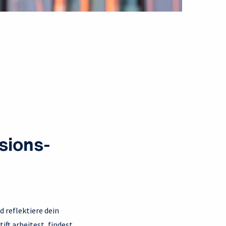
sions-
 reflektiere dein
ift arbeitest, findest