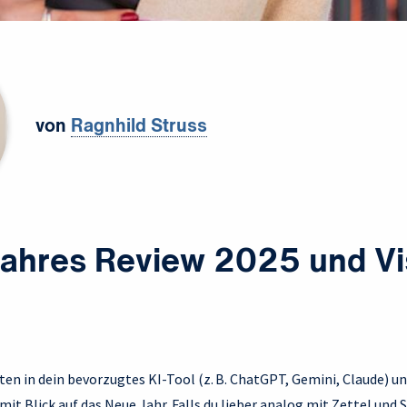
von
Ragnhild Struss
Jahres Review 2025 und Vi
n in dein bevorzugtes KI-Tool (z. B. ChatGPT, Gemini, Claude) und
it Blick auf das Neue Jahr. Falls du lieber analog mit Zettel und St