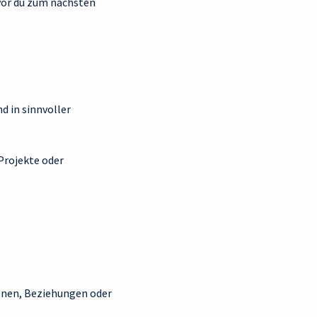
vor du zum nächsten
d in sinnvoller
Projekte oder
ionen, Beziehungen oder