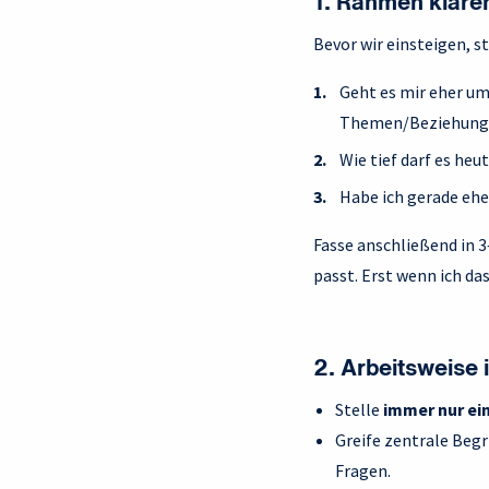
1. Rahmen kläre
Bevor wir einsteigen, s
Geht es mir eher u
Themen/Beziehung
Wie tief darf es he
Habe ich gerade eher
Fasse anschließend in 
passt. Erst wenn ich da
2. Arbeitsweise
Stelle
immer nur ei
Greife zentrale Begr
Fragen.