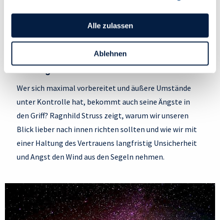
ändern, indem du auf das Symbol in der unteren linken
Ecke des Bildschirms klickst. Lies mehr darüber, wie wir
Alle zulassen
Cookies und andere Technologien zur Erfassung
Personen bezogener Daten verwenden:
Ablehnen
Vertrauen – der Schlüssel zum Überwinden
Datenschutzrichtlinie
und Cookie-Richtlinie.
von Ängsten
Wer sich maximal vorbereitet und äußere Umstände
unter Kontrolle hat, bekommt auch seine Ängste in
den Griff? Ragnhild Struss zeigt, warum wir unseren
Blick lieber nach innen richten sollten und wie wir mit
einer Haltung des Vertrauens langfristig Unsicherheit
und Angst den Wind aus den Segeln nehmen.