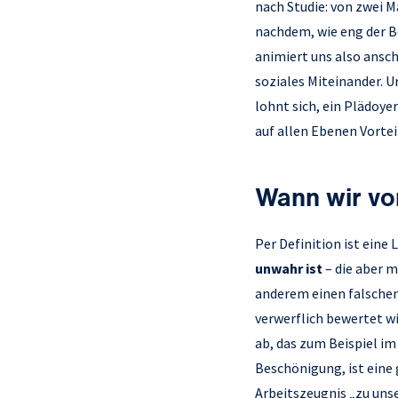
nach Studie: von zwei M
nachdem, wie eng der Be
animiert uns also ansch
soziales Miteinander. U
lohnt sich, ein Plädoye
auf allen Ebenen Vortei
Wann wir vo
Per Definition ist eine 
unwahr ist
– die aber m
anderem einen falschen 
verwerflich bewertet w
ab, das zum Beispiel i
Beschönigung, ist eine
Arbeitszeugnis „zu unse