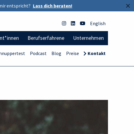
×
mir entspricht?
Lass dich beraten!
English
ent*innen
Berufserfahrene
Unternehmen
hnuppertest
Podcast
Blog
Preise
Kontakt