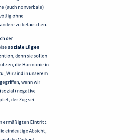
he (auch nonverbale)
völlig ohne
andere zu belauschen.
ch der
eise
soziale Lügen
ention, denn sie sollen
hützen, die Harmonie in
u „Wir sind in unserem
 gegriffen, wenn wir
(sozial) negative
tet, der Zug sei
n ermäßigten Eintritt
die eindeutige Absicht,
spiel der Verkauf