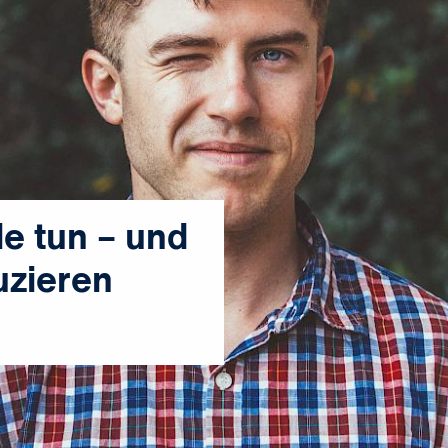
e tun – und
uzieren