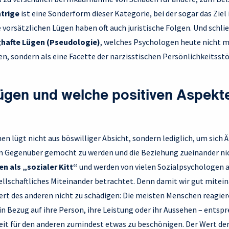
ntrige
ist eine Sonderform dieser Kategorie, bei der sogar das Ziel
 vorsätzlichen Lügen haben oft auch juristische Folgen. Und schlie
hafte Lügen (Pseudologie)
, welches Psychologen heute nicht m
n, sondern als eine Facette der narzisstischen Persönlichkeitsst
ügen und welche positiven Aspekt
en lügt nicht aus böswilliger Absicht, sondern lediglich, um sich 
m Gegenüber gemocht zu werden und die Beziehung zueinander nic
n als „sozialer Kitt“
und werden von vielen Sozialpsychologen a
sellschaftliches Miteinander betrachtet. Denn damit wir gut mite
ert des anderen nicht zu schädigen: Die meisten Menschen reagier
 Bezug auf ihre Person, ihre Leistung oder ihr Aussehen – entspr
heit für den anderen zumindest etwas zu beschönigen. Der Wert 