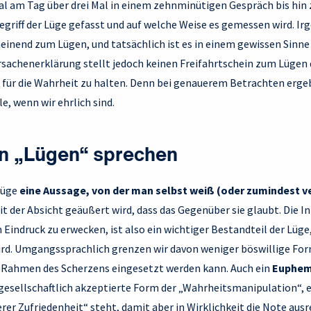
al am Tag über drei Mal in einem zehnminütigen Gespräch bis hin z
griff der Lüge gefasst und auf welche Weise es gemessen wird. Ir
einend zum Lügen, und tatsächlich ist es in einem gewissen Sinne 
rsachenerklärung stellt jedoch keinen Freifahrtschein zum Lügen d
r für die Wahrheit zu halten. Denn bei genauerem Betrachten erge
le, wenn wir ehrlich sind.
n „Lügen“ sprechen
Lüge
eine Aussage, von der man selbst weiß (oder zumindest ve
it der Absicht geäußert wird, dass das Gegenüber sie glaubt. Die I
Eindruck zu erwecken, ist also ein wichtiger Bestandteil der Lüge,
ird. Umgangssprachlich grenzen wir davon weniger böswillige Fo
m Rahmen des Scherzens eingesetzt werden kann. Auch ein
Euphem
 gesellschaftlich akzeptierte Form der „Wahrheitsmanipulation“,
rer Zufriedenheit“ steht, damit aber in Wirklichkeit die Note ausr