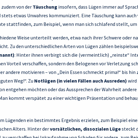
h zudem von der
Täuschung
insofern, dass Lügen immer auf Sprac
rd stets etwas Unwahres kommuniziert. Eine Täuschung kann auch 
 stattfinden, zum Beispiel, wenn man sich schlafend stellt, um 
hiedene Weise unterteilt werden, etwa nach ihrer Schwere oder na
cht. Zu den unterschiedlichen Arten von Lügen zählen beispielsw
nannt)
: Hinter ihnen verbirgt sich die (vermeintlich) „reinste“ Int
en Vorteil verschaffen, sondern den Belogenen vor Verletzung sc
r andere motivieren – von „Dein Essen schmeckt prima!“ bis hin z
 guten Weg!“. Zu
Notlügen (in vielen Fällen auch Ausreden)
wird
tion entgehen möchten oder das Aussprechen der Wahrheit andere 
: Man kommt verspätet zu einer wichtigen Präsentation und behaup
em Lügenden ein bestimmtes Ergebnis erzielen, zum Beispiel eine
schen Alters. Hinter der
vorsätzlichen, dissozialen Lüge
steckt 
il zu verschaffen bei Inkaufnahme von Schaden für andere, zum Bei