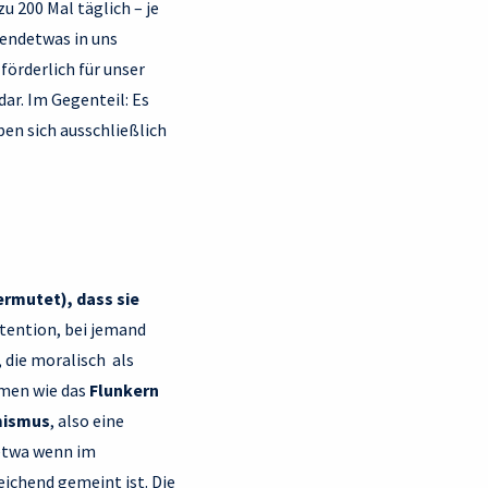
u 200 Mal täglich – je
gendetwas in uns
förderlich für unser
ar. Im Gegenteil: Es
ben sich ausschließlich
rmutet), dass sie
ntention, bei jemand
 die moralisch als
rmen wie das
Flunkern
ismus
, also eine
 etwa wenn im
eichend gemeint ist. Die