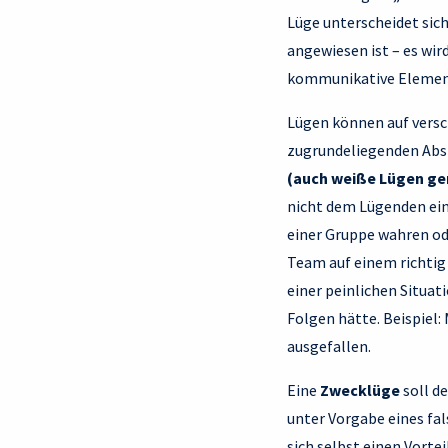
Lüge unterscheidet sic
angewiesen ist – es wi
kommunikative Elemente
Lügen können auf versc
zugrundeliegenden Absi
(auch weiße Lügen ge
nicht dem Lügenden ein
einer Gruppe wahren ode
Team auf einem richtig
einer peinlichen Situa
Folgen hätte. Beispiel
ausgefallen.
Eine
Zwecklüge
soll d
unter Vorgabe eines fal
sich selbst einen Vorte