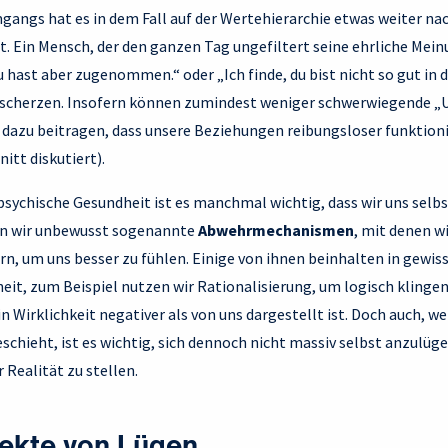
gangs hat es in dem Fall auf der Wertehierarchie etwas weiter nac
it. Ein Mensch, der den ganzen Tag ungefiltert seine ehrliche Mein
du hast aber zugenommen.“ oder „Ich finde, du bist nicht so gut in
erscherzen. Insofern können zumindest weniger schwerwiegende „
dazu beitragen, dass unsere Beziehungen reibungsloser funktion
itt diskutiert).
psychische Gesundheit ist es manchmal wichtig, dass wir uns selbs
en wir unbewusst sogenannte
Abwehrmechanismen
, mit denen w
, um uns besser zu fühlen. Einige von ihnen beinhalten in gewiss
it, zum Beispiel nutzen wir Rationalisierung, um logisch klingen
in Wirklichkeit negativer als von uns dargestellt ist. Doch auch, we
schieht, ist es wichtig, sich dennoch nicht massiv selbst anzulüge
 Realität zu stellen.