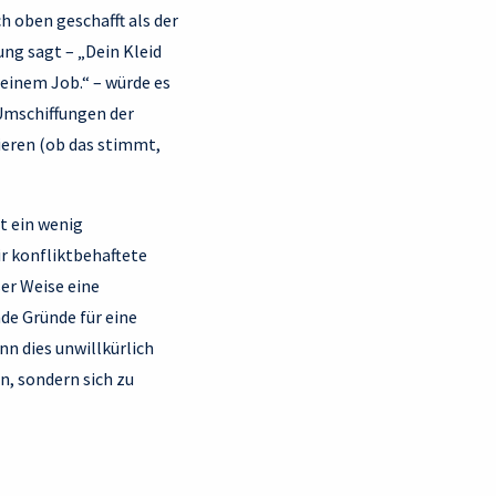
h oben geschafft als der
ung sagt – „Dein Kleid
 deinem Job.“ – würde es
Umschiffungen der
ieren (ob das stimmt,
t ein wenig
ir konfliktbehaftete
er Weise eine
de Gründe für eine
nn dies unwillkürlich
n, sondern sich zu