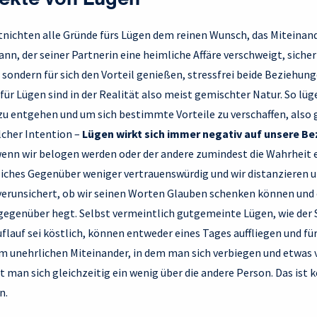
fekte von Lügen
nichten alle Gründe fürs Lügen dem reinen Wunsch, das Miteinand
ann, der seiner Partnerin eine heimliche Affäre verschweigt, sicher
sondern für sich den Vorteil genießen, stressfrei beide Beziehung
ür Lügen sind in der Realität also meist gemischter Natur. So lü
 zu entgehen und um sich bestimmte Vorteile zu verschaffen, also
lcher Intention –
Lügen wirkt sich immer negativ auf unsere B
 wenn wir belogen werden oder der andere zumindest die Wahrheit 
liches Gegenüber weniger vertrauenswürdig und wir distanzieren un
 verunsichert, ob wir seinen Worten Glauben schenken können und 
 gegenüber hegt. Selbst vermeintlich gutgemeinte Lügen, wie der
Auflauf sei köstlich, können entweder eines Tages auffliegen und 
em unehrlichen Miteinander, in dem man sich verbiegen und etwas 
 man sich gleichzeitig ein wenig über die andere Person. Das ist 
n.