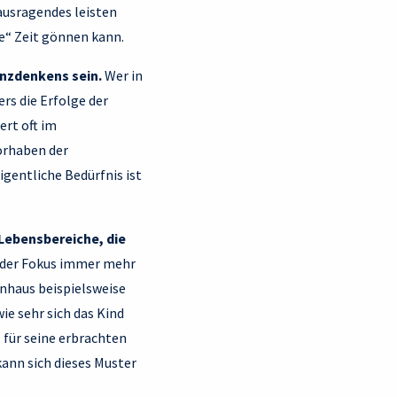
ausragendes leisten
ie“ Zeit gönnen kann.
nzdenkens sein.
Wer in
rs die Erfolge der
rt oft im
orhaben der
igentliche Bedürfnis ist
Lebensbereiche, die
 der Fokus immer mehr
rnhaus beispielsweise
e sehr sich das Kind
 für seine erbrachten
nn sich dieses Muster