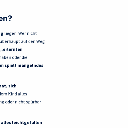
ben?
ng
liegen. Wer nicht
r überhaupt auf den Weg
 „erlernten
 haben oder die
len spielt mangelndes
hat, sich
 dem Kind alles
ng oder nicht spürbar
h
alles leichtgefallen