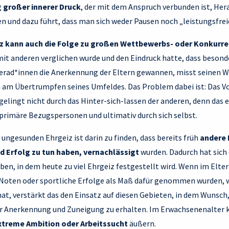
g
großer innerer Druck
, der mit dem Anspruch verbunden ist, Her
en und dazu führt, dass man sich weder Pausen noch „leistungsfre
iz kann auch die Folge zu großen Wettbewerbs- oder Konkurre
mit anderen verglichen wurde und den Eindruck hatte, dass besonde
rad*innen die Anerkennung der Eltern gewannen, misst seinen We
am Übertrumpfen seines Umfeldes. Das Problem dabei ist: Das V
lingt nicht durch das Hinter-sich-lassen der anderen, denn das e
primäre Bezugspersonen und ultimativ durch sich selbst.
 ungesunden Ehrgeiz ist darin zu finden, dass bereits früh
andere 
nd Erfolg zu tun haben, vernachlässigt
wurden. Dadurch hat sich
ben, in dem heute zu viel Ehrgeiz festgestellt wird. Wenn im Elte
 Noten oder sportliche Erfolge als Maß dafür genommen wurden, wi
, verstärkt das den Einsatz auf diesen Gebieten, in dem Wunsch,
 Anerkennung und Zuneigung zu erhalten. Im Erwachsenenalter ka
xtreme Ambition oder Arbeitssucht
äußern.