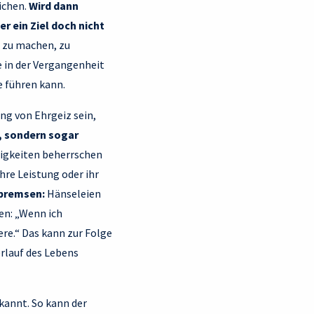
eichen.
Wird dann
r ein Ziel doch nicht
r zu machen, zu
de in der Vergangenheit
e führen kann.
ng von Ehrgeiz sein,
t, sondern sogar
higkeiten beherrschen
hre Leistung oder ihr
 bremsen:
Hänseleien
en: „Wenn ich
ere.“ Das kann zur Folge
erlauf des Lebens
kannt. So kann der