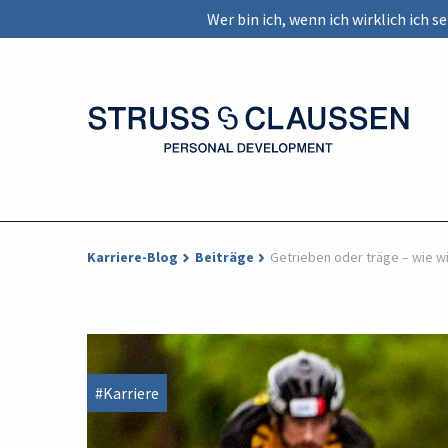
Wer bin ich, wenn ich wirklich ich 
Karriere-Blog
Beiträge
Getrieben oder träge – wie w
#Karriere