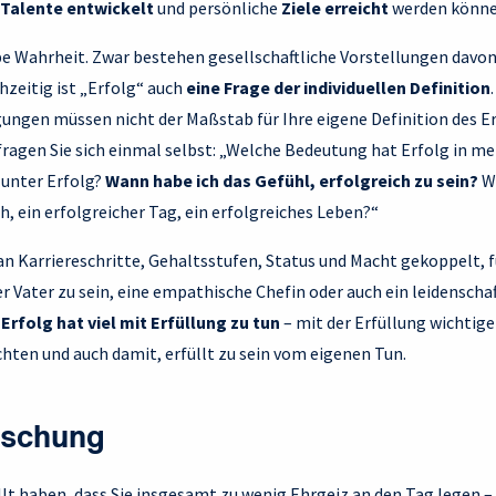
Talente entwickelt
und persönliche
Ziele erreicht
werden könne
lbe Wahrheit. Zwar bestehen gesellschaftliche Vorstellungen davon,
chzeitig ist „Erfolg“ auch
eine Frage der individuellen Definition
ngen müssen nicht der Maßstab für Ihre eigene Definition des Er
 fragen Sie sich einmal selbst: „Welche Bedeutung hat Erfolg in 
 unter Erfolg?
Wann habe ich das Gefühl, erfolgreich zu sein?
W
h, ein erfolgreicher Tag, ein erfolgreiches Leben?“
g an Karriereschritte, Gehaltsstufen, Status und Macht gekoppelt, 
er Vater zu sein, eine empathische Chefin oder auch ein leidenscha
.
Erfolg hat viel mit Erfüllung zu tun
– mit der Erfüllung wichtige
hten und auch damit, erfüllt zu sein vom eigenen Tun.
rschung
t haben, dass Sie insgesamt zu wenig Ehrgeiz an den Tag legen – 