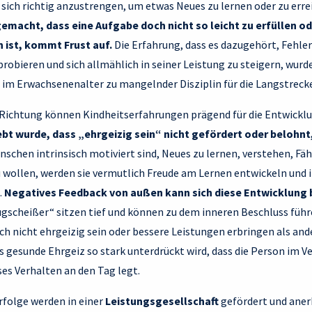
r, sich richtig anzustrengen, um etwas Neues zu lernen oder zu err
emacht, dass eine Aufgabe doch nicht so leicht zu erfüllen ode
n ist, kommt Frust auf.
Die Erfahrung, dass es dazugehört, Fehle
 probieren und sich allmählich in seiner Leistung zu steigern, wur
 im Erwachsenenalter zu mangelnder Disziplin für die Langstreck
 Richtung können Kindheitserfahrungen prägend für die Entwicklu
ebt wurde, dass „ehrgeizig sein“ nicht gefördert oder belohn
nschen intrinsisch motiviert sind, Neues zu lernen, verstehen, Fä
u wollen, werden sie vermutlich Freude am Lernen entwickeln und i
.
Negatives Feedback von außen kann sich diese Entwicklung
ugscheißer“ sitzen tief und können zu dem inneren Beschluss führ
ich nicht ehrgeizig sein oder bessere Leistungen erbringen als and
 gesunde Ehrgeiz so stark unterdrückt wird, dass die Person im V
es Verhalten an den Tag legt.
rfolge werden in einer
Leistungsgesellschaft
gefördert und aner