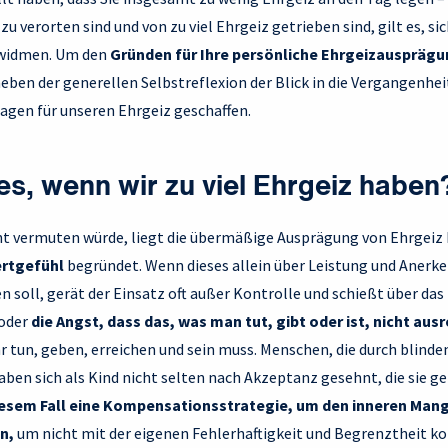
zu verorten sind und von zu viel Ehrgeiz getrieben sind, gilt es, sic
 widmen. Um den
Gründen für Ihre persönliche Ehrgeizauspräg
eben der generellen Selbstreflexion der Blick in die Vergangenheit
agen für unseren Ehrgeiz geschaffen.
es, wenn wir zu viel Ehrgeiz haben
cht vermuten würde, liegt die übermäßige Ausprägung von Ehrgeiz 
rtgefühl
begründet. Wenn dieses allein über Leistung und Aner
 soll, gerät der Einsatz oft außer Kontrolle und schießt über das 
 oder
die Angst, dass das, was man tut, gibt oder ist, nicht aus
tun, geben, erreichen und sein muss. Menschen, die durch blinde
en sich als Kind nicht selten nach Akzeptanz gesehnt, die sie ge
diesem Fall eine Kompensationsstrategie, um den inneren Mang
n,
um nicht mit der eigenen Fehlerhaftigkeit und Begrenztheit ko