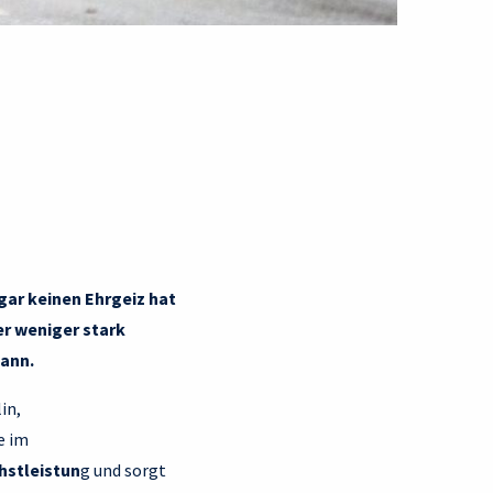
gar keinen Ehrgeiz hat
er weniger stark
kann.
in,
e im
hstleistun
g und sorgt