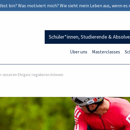
selbst bin? Was motiviert mich? Wie sieht mein Leben aus, wenn es 
Schüler*innen, Studierende & Absolv
Über uns
Masterclasses
Sc
ir unseren Ehrgeiz regulieren können