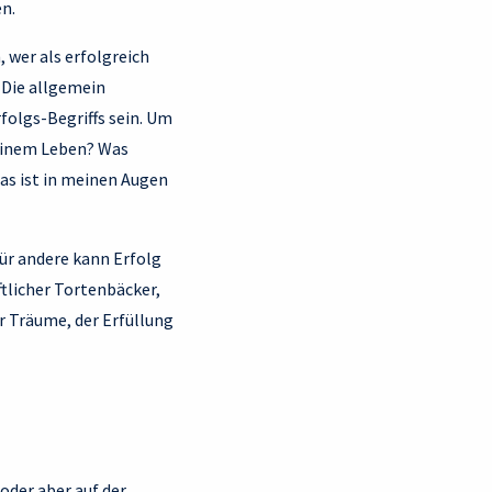
n.
 wer als erfolgreich
. Die allgemein
folgs-Begriffs sein. Um
meinem Leben? Was
as ist in meinen Augen
für andere kann Erfolg
ftlicher Tortenbäcker,
r Träume, der Erfüllung
oder aber auf der