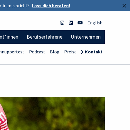
×
mir entspricht?
Lass dich beraten!
English
ent*innen
Berufserfahrene
Unternehmen
hnuppertest
Podcast
Blog
Preise
Kontakt