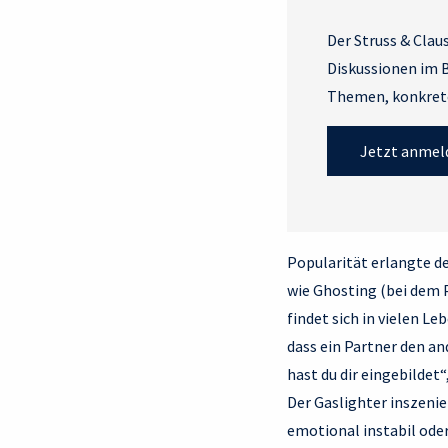
Der Struss & Clau
Diskussionen im B
Themen, konkrete
Jetzt anmel
Popularität erlangte de
wie Ghosting (bei dem 
findet sich in vielen L
dass ein Partner den and
hast du dir eingebildet
Der Gaslighter inszenie
emotional instabil oder