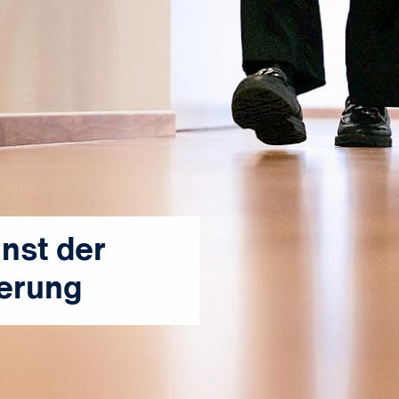
unst der
herung