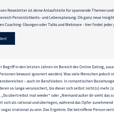
ssen Newsletter ist deine Anlaufstelle für spannende Themen und 
ereich Persönlichkeits- und Lebensplanung. Ob ganz neue Insight
n Coaching-Übungen oder Talks und Webinare - hier findet jeder 
den!
r Begriff in den letzten Jahren im Bereich des Online Dating, zu
Personen bewusst ignoriert werden). Was viele Menschen jedoch ni
ebensbereichen – auch im Berufsleben. In romantischen Beziehungen 
eren so lange verunsichert, bis dieser sich selbst nicht(s) mehr (z
“, „Du übertreibst mal wieder“ oder „Niemand außer dir sieht das 
rt sich als rational und überlegen, während das Opfer zunehmend 
 sogar irrational zu sein. Das Ergebnis: Die betroffene Person verl