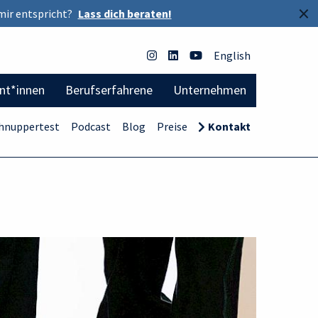
×
mir entspricht?
Lass dich beraten!
English
ent*innen
Berufserfahrene
Unternehmen
hnuppertest
Podcast
Blog
Preise
Kontakt