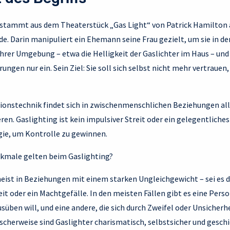
g stammt aus dem Theaterstück „Gas Light“ von Patrick Hamilton 
de. Darin manipuliert ein Ehemann seine Frau gezielt, um sie in d
 ihrer Umgebung – etwa die Helligkeit der Gaslichter im Haus – un
rungen nur ein. Sein Ziel: Sie soll sich selbst nicht mehr vertrauen,
ionstechnik findet sich in zwischenmenschlichen Beziehungen alle
ren. Gaslighting ist kein impulsiver Streit oder ein gelegentliches
egie, um Kontrolle zu gewinnen.
male gelten beim Gaslighting?
eist in Beziehungen mit einem starken Ungleichgewicht – sei es d
 oder ein Machtgefälle. In den meisten Fällen gibt es eine Perso
üben will, und eine andere, die sich durch Zweifel oder Unsicherh
ischerweise sind Gaslighter charismatisch, selbstsicher und geschic