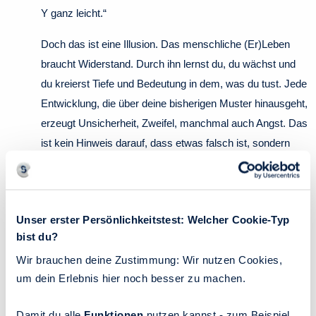
Y ganz leicht.“
Doch das ist eine Illusion. Das menschliche (Er)Leben
braucht Widerstand. Durch ihn lernst du, du wächst und
du kreierst Tiefe und Bedeutung in dem, was du tust. Jede
Entwicklung, die über deine bisherigen Muster hinausgeht,
erzeugt Unsicherheit, Zweifel, manchmal auch Angst. Das
ist kein Hinweis darauf, dass etwas falsch ist, sondern
darauf, dass du Neuland betrittst.
Das Ziel ist also nicht, den einen Entwurf zu finden, der ein
leichtes Leben verspricht. Eine stimmige Version erzeugt
Unser erster Persönlichkeitstest: Welcher Cookie-Typ
auch Schwierigkeiten. Doch nicht nur. Sie liefert dir auch
bist du?
die Antwort darauf, wofür du diese Schwierigkeiten auf
Wir brauchen deine Zustimmung: Wir nutzen Cookies,
dich nimmst. Das verleiht dir das Gefühl der
um dein Erlebnis hier noch besser zu machen.
Selbstbestimmtheit und verhindert, dass du dich dem
Leben ausgeliefert fühlst, sobald etwas nicht so läuft, wie
Damit du alle
Funktionen
nutzen kannst - zum Beispiel