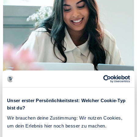
Unterschiede zwischen smarter Selbsthilfe
Unser erster Persönlichkeitstest: Welcher Cookie-Typ
und narzisstischer Echokammer
bist du?
Wir zeigen die Chancen und Risiken von KI als
Wir brauchen deine Zustimmung: Wir nutzen Cookies,
Wegweiser auf, und nennen neun Unterschiede
um dein Erlebnis hier noch besser zu machen.
zwischen smarter Selbsthilfe und narzisstischer