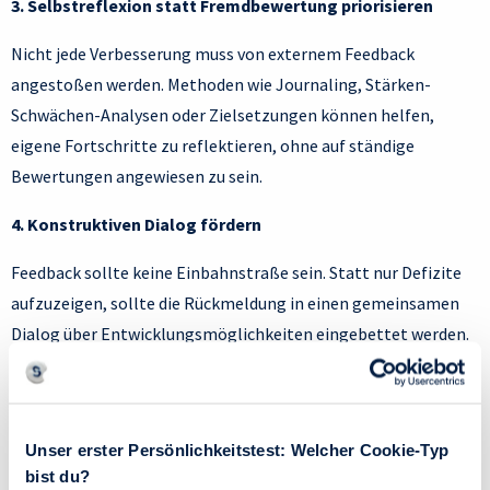
3. Selbstreflexion statt Fremdbewertung priorisieren
Nicht jede Verbesserung muss von externem Feedback
angestoßen werden. Methoden wie Journaling, Stärken-
Schwächen-Analysen oder Zielsetzungen können helfen,
eigene Fortschritte zu reflektieren, ohne auf ständige
Bewertungen angewiesen zu sein.
4. Konstruktiven Dialog fördern
Feedback sollte keine Einbahnstraße sein. Statt nur Defizite
aufzuzeigen, sollte die Rückmeldung in einen gemeinsamen
Dialog über Entwicklungsmöglichkeiten eingebettet werden.
Ein Feedback-Coaching kann helfen, eine Kultur der
Wertschätzung zu etablieren.
5. Digitale Feedback-Systeme bewusst einsetzen
Unser erster Persönlichkeitstest: Welcher Cookie-Typ
bist du?