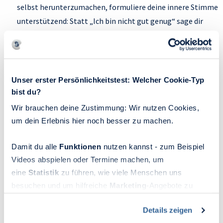
selbst herunterzumachen, formuliere deine innere Stimme
unterstützend: Statt „Ich bin nicht gut genug“ sage dir
„Nicht optimal gelaufen, aber nächstes Mal mache ich es
besser.“
Feedback schriftlich festhalten und sortieren:
Notiere
die Kernpunkte der Rückmeldung in einer Mindmap oder
Unser erster Persönlichkeitstest: Welcher Cookie-Typ
bist du?
Liste, um emotionalen Abstand zu gewinnen und Muster zu
erkennen: Was betrifft dein Verhalten, was deine Wirkung?
Wir brauchen deine Zustimmung: Wir nutzen Cookies,
um dein Erlebnis hier noch besser zu machen.
So kannst du sachlich bewerten, was relevant ist, anstatt
dich von einzelnen Kommentaren verunsichern zu lassen.
Damit du alle
Funktionen
nutzen kannst - zum Beispiel
Videos abspielen oder Termine machen, um
eine
Statistik
zu führen, wie viele Menschen uns
besuchen und um hilfreiche
Marketing
-Angebote zu
Kritik als Führungsinstrument: Wie
ermöglichen, sammeln wir Informationen.
Feedback den Unternehmenserfolg
Details zeigen
Du kannst deine Einwilligung jederzeit widerrufen oder