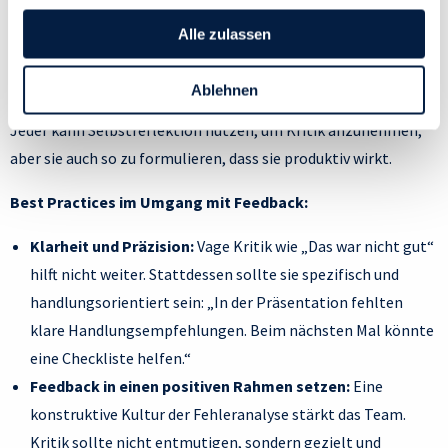
beeinflusst
ändern, indem du auf das Symbol in der unteren linken
Ecke des Bildschirms klickst. Lies mehr darüber, wie wir
Alle zulassen
Feedback ist ein essenzielles Führungsinstrument. Es
Cookies und andere Technologien zur Erfassung
entscheidet darüber, ob Mitarbeitende sich entwickeln oder
Personen bezogener Daten verwenden:
Ablehnen
stagnieren. Egal ob Führungskraft, Kollege oder Kollegin:
Datenschutzrichtlinie
und Cookie-Richtlinie.
Jeder kann Selbstreflektion nutzen, um Kritik anzunehmen,
aber sie auch so zu formulieren, dass sie produktiv wirkt.
Best Practices im Umgang mit Feedback:
Klarheit und Präzision:
Vage Kritik wie „Das war nicht gut“
hilft nicht weiter. Stattdessen sollte sie spezifisch und
handlungsorientiert sein: „In der Präsentation fehlten
klare Handlungsempfehlungen. Beim nächsten Mal könnte
eine Checkliste helfen.“
Feedback in einen positiven Rahmen setzen:
Eine
konstruktive Kultur der Fehleranalyse stärkt das Team.
Kritik sollte nicht entmutigen, sondern gezielt und