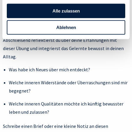
ändern, indem du auf das Symbol in der unteren linken
Ecke des Bildschirms klickst. Lies mehr darüber, wie wir
Alle zulassen
Cookies und andere Technologien zur Erfassung
Schritt 7 – Integration und Würdigung
Personen bezogener Daten verwenden:
Ablehnen
Datenschutzrichtlinie
und Cookie-Richtlinie.
Abschließend reflektierst du über deine Erfahrungen mit
dieser Übung und integrierst das Gelernte bewusst in deinen
Alltag.
Was habe ich Neues über mich entdeckt?
Welche inneren Widerstände oder Überraschungen sind mir
begegnet?
Welche inneren Qualitäten möchte ich künftig bewusster
leben und zulassen?
Schreibe einen Brief oder eine kleine Notiz an diesen