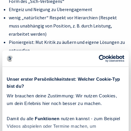
Form des „Sich-Verbiegens“
Ehrgeiz und Neigung zu Überengagement
wenig „natürlicher“ Respekt vor Hierarchien (Respekt
muss unabhängig von Position, z. B. durch Leistung,
erarbeitet werden)
Pioniergeist: Mut Kritik zu äußern und eigene Lösungen zu
entwerfen
Was gegen Boreout hilft
Unser erster Persönlichkeitstest: Welcher Cookie-Typ
Es liegt nicht nur in der Verantwortung von Unternehmen,
bist du?
ihren Mitarbeitern das richtige Maß an interessanten und zu
Wir brauchen deine Zustimmung: Wir nutzen Cookies,
ihren Qualifikationen passenden Aufgaben zu bieten. Zwar
um dein Erlebnis hier noch besser zu machen.
sollten Arbeitgeber bereits in der Stellenausschreibung die
Damit du alle
Funktionen
nutzen kannst - zum Beispiel
Inhalte einer Stelle wahrheitsgemäß wiedergeben und bei der
Videos abspielen oder Termine machen, um
Besetzung darauf achten, ob das Profil des Bewerbers zu den