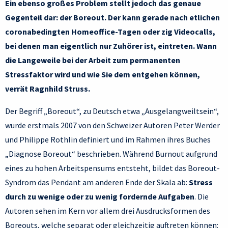
Ein ebenso großes Problem stellt jedoch das genaue
Gegenteil dar: der Boreout. Der kann gerade nach etlichen
coronabedingten Homeoffice-Tagen oder zig Videocalls,
bei denen man eigentlich nur Zuhörer ist, eintreten. Wann
die Langeweile bei der Arbeit zum permanenten
Stressfaktor wird und wie Sie dem entgehen können,
verrät Ragnhild Struss.
Der Begriff „Boreout“, zu Deutsch etwa „Ausgelangweiltsein“,
wurde erstmals 2007 von den Schweizer Autoren Peter Werder
und Philippe Rothlin definiert und im Rahmen ihres Buches
„Diagnose Boreout“ beschrieben. Während Burnout aufgrund
eines zu hohen Arbeitspensums entsteht, bildet das Boreout-
Syndrom das Pendant am anderen Ende der Skala ab:
Stress
durch zu wenige oder zu wenig fordernde Aufgaben
. Die
Autoren sehen im Kern vor allem drei Ausdrucksformen des
Boreouts, welche separat oder gleichzeitig auftreten können: