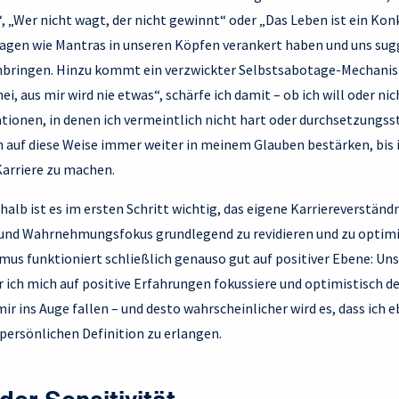
 „Wer nicht wagt, der nicht gewinnt“ oder „Das Leben ist ein Kon
tagen wie Mantras in unseren Köpfen verankert haben und uns sugg
bringen. Hinzu kommt ein verzwickter Selbstsabotage-Mechanis
ei, aus mir wird nie etwas“, schärfe ich damit – ob ich will oder ni
ionen, in denen ich vermeintlich nicht hart oder durchsetzungss
 auf diese Weise immer weiter in meinem Glauben bestärken, bis i
 Karriere zu machen.
halb ist es im ersten Schritt wichtig, das eigene Karriereverständn
und Wahrnehmungsfokus grundlegend zu revidieren und zu optimi
us funktioniert schließlich genauso gut auf positiver Ebene: Un
 ich mich auf positive Erfahrungen fokussiere und optimistisch d
r ins Auge fallen – und desto wahrscheinlicher wird es, dass ich 
persönlichen Definition zu erlangen.