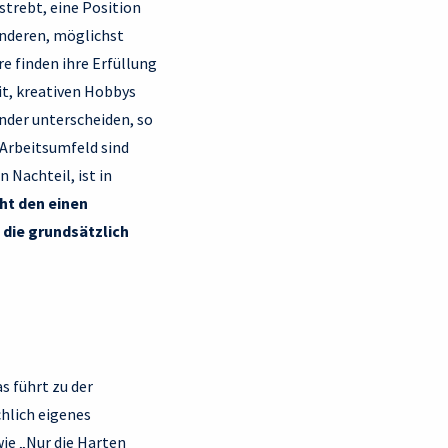
 strebt, eine Position
anderen, möglichst
e finden ihre Erfüllung
it, kreativen Hobbys
nder unterscheiden, so
 Arbeitsumfeld sind
 Nachteil, ist in
cht den einen
, die grundsätzlich
s führt zu der
chlich eigenes
ie „Nur die Harten