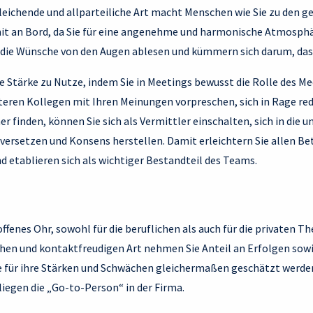
sgleichende und allparteiliche Art macht Menschen wie Sie zu den
it an Bord, da Sie für eine angenehme und harmonische Atmosphä
die Wünsche von den Augen ablesen und kümmern sich darum, dass
se Stärke zu Nutze, indem Sie in Meetings bewusst die Rolle des M
eren Kollegen mit Ihren Meinungen vorpreschen, sich in Rage re
finden, können Sie sich als Vermittler einschalten, sich in die u
versetzen und Konsens herstellen. Damit erleichtern Sie allen Bet
etablieren sich als wichtiger Bestandteil des Teams.
offenes Ohr, sowohl für die beruflichen als auch für die privaten 
hen und kontaktfreudigen Art nehmen Sie Anteil an Erfolgen sow
 für ihre Stärken und Schwächen gleichermaßen geschätzt werden. 
liegen die „Go-to-Person“ in der Firma.