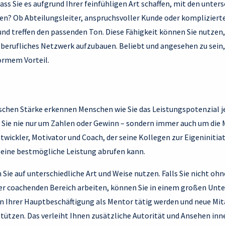
ass Sie es aufgrund Ihrer feinfühligen Art schaffen, mit den unter
 Ob Abteilungsleiter, anspruchsvoller Kunde oder komplizierter
 und treffen den passenden Ton. Diese Fähigkeit können Sie nutzen,
berufliches Netzwerk aufzubauen. Beliebt und angesehen zu sein,
ormem Vorteil.
chen Stärke erkennen Menschen wie Sie das Leistungspotenzial j
r Sie nie nur um Zahlen oder Gewinn – sondern immer auch um die 
ntwickler, Motivator und Coach, der seine Kollegen zur Eigeninitia
seine bestmögliche Leistung abrufen kann.
Sie auf unterschiedliche Art und Weise nutzen. Falls Sie nicht oh
er coachenden Bereich arbeiten, können Sie in einem großen Un
n Ihrer Hauptbeschäftigung als Mentor tätig werden und neue Mita
tützen. Das verleiht Ihnen zusätzliche Autorität und Ansehen inn