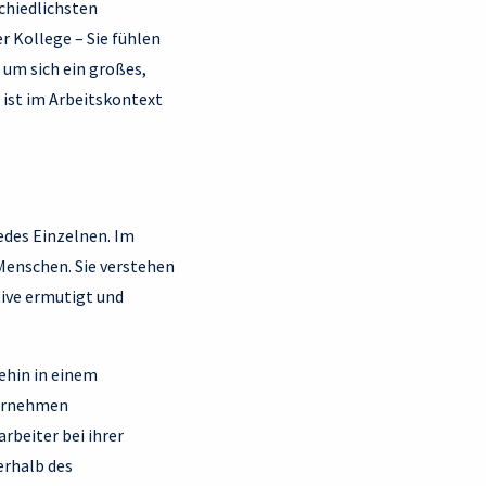
schiedlichsten
 Kollege – Sie fühlen
 um sich ein großes,
 ist im Arbeitskontext
edes Einzelnen. Im
Menschen. Sie verstehen
tive ermutigt und
nehin in einem
ternehmen
rbeiter bei ihrer
erhalb des