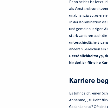
Denn beides ist letztlic
als Vorstandsvorsitzen
unabhängig zu agieren u
in der Kombination viel
und gemeinnützigen Akti
stark variieren auch di
unterschiedliche Eigens
anderen Bereichen ein 
Persönlichkeitstyp, de
hinderlich für eine Karr
Karriere beg
Es lohnt sich, einen Sc
Annahme, „zu lieb“ für 
Gedankengut? Oft sind e