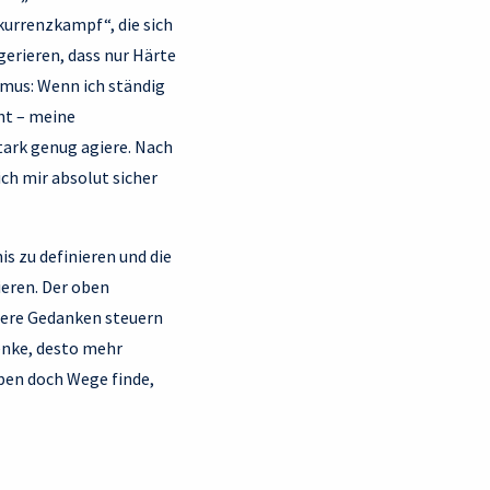
kurrenzkampf“, die sich
erieren, dass nur Härte
mus: Wenn ich ständig
cht – meine
tark genug agiere. Nach
ch mir absolut sicher
is zu definieren und die
eren. Der oben
sere Gedanken steuern
enke, desto mehr
eben doch Wege finde,