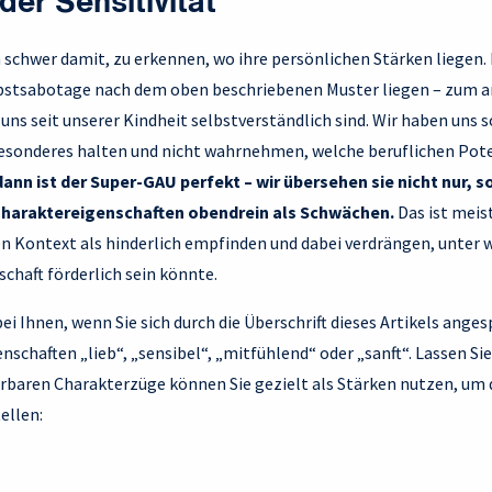
der Sensitivität
 schwer damit, zu erkennen, wo ihre persönlichen Stärken liegen.
lbstsabotage nach dem oben beschriebenen Muster liegen – zum a
 uns seit unserer Kindheit selbstverständlich sind. Wir haben uns 
 Besonderes halten und nicht wahrnehmen, welche beruflichen Pote
dann ist der Super-GAU perfekt – wir übersehen sie nicht nur,
haraktereigenschaften obendrein als Schwächen.
Das ist meist
n Kontext als hinderlich empfinden und dabei verdrängen, unter
chaft förderlich sein könnte.
bei Ihnen, wenn Sie sich durch die Überschrift dieses Artikels ang
nschaften „lieb“, „sensibel“, „mitfühlend“ oder „sanft“. Lassen 
erbaren Charakterzüge können Sie gezielt als Stärken nutzen, um 
tellen: