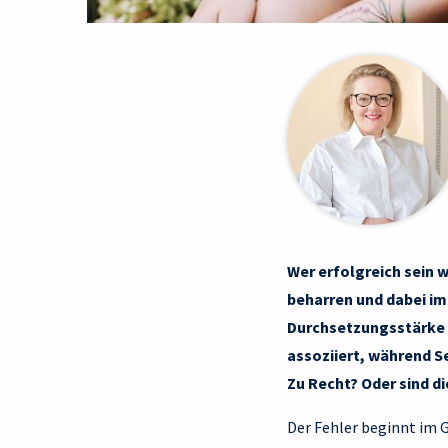
Wer erfolgreich sein 
beharren und dabei i
Durchsetzungsstärke u
assoziiert, während Se
Zu Recht? Oder sind d
Der Fehler beginnt im G