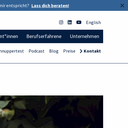
×
mir entspricht?
Lass dich beraten!
English
ent*innen
Berufserfahrene
Unternehmen
hnuppertest
Podcast
Blog
Preise
Kontakt