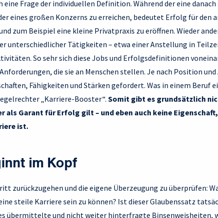
h eine Frage der individuellen Definition. Während der eine danach
der eines großen Konzerns zu erreichen, bedeutet Erfolg für den 
nd zum Beispiel eine kleine Privatpraxis zu eröffnen. Wieder ander
er unterschiedlicher Tätigkeiten – etwa einer Anstellung in Teilze
vitäten. So sehr sich diese Jobs und Erfolgsdefinitionen voneina
e Anforderungen, die sie an Menschen stellen. Je nach Position und
chaften, Fähigkeiten und Stärken gefordert. Was in einem Beruf ein
regelrechter „Karriere-Booster“.
Somit gibt es grundsätzlich ni
r als Garant für Erfolg gilt – und eben auch keine Eigenschaft
iere ist.
innt im Kopf
hritt zurückzugehen und die eigene Überzeugung zu überprüfen: Wa
eine steile Karriere sein zu können? Ist dieser Glaubenssatz tatsä
s übermittelte und nicht weiter hinterfragte Binsenweisheiten, w