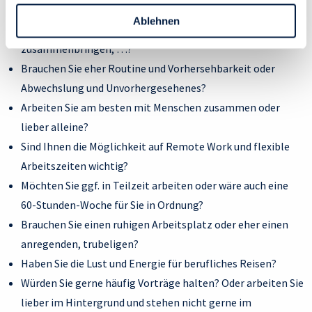
Ideen entwickeln, Projekte umsetzen, Feinschliff
Personen bezogener Daten verwenden:
Ablehnen
vornehmen und Fehler korrigieren, Menschen
Datenschutzrichtlinie
und Cookie-Richtlinie.
zusammenbringen, …?
Brauchen Sie eher Routine und Vorhersehbarkeit oder
Abwechslung und Unvorhergesehenes?
Arbeiten Sie am besten mit Menschen zusammen oder
lieber alleine?
Sind Ihnen die Möglichkeit auf Remote Work und flexible
Arbeitszeiten wichtig?
Möchten Sie ggf. in Teilzeit arbeiten oder wäre auch eine
60-Stunden-Woche für Sie in Ordnung?
Brauchen Sie einen ruhigen Arbeitsplatz oder eher einen
anregenden, trubeligen?
Haben Sie die Lust und Energie für berufliches Reisen?
Würden Sie gerne häufig Vorträge halten? Oder arbeiten Sie
lieber im Hintergrund und stehen nicht gerne im