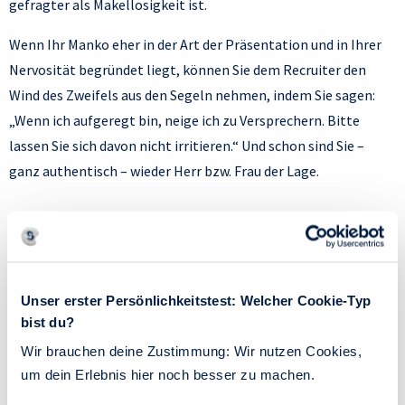
gefragter als Makellosigkeit ist.
Wenn Ihr Manko eher in der Art der Präsentation und in Ihrer
Nervosität begründet liegt, können Sie dem Recruiter den
Wind des Zweifels aus den Segeln nehmen, indem Sie sagen:
„Wenn ich aufgeregt bin, neige ich zu Versprechern. Bitte
lassen Sie sich davon nicht irritieren.“ Und schon sind Sie –
ganz authentisch – wieder Herr bzw. Frau der Lage.
Grenzen der Offenheit
Wie jeder Mensch werden auch Sie Punkte haben, die Sie Ihren
Unser erster Persönlichkeitstest: Welcher Cookie-Typ
zukünftigen Vorgesetzten oder Kollegen nicht im Erstkontakt
bist du?
erzählen wollen. Das ist vollkommen in Ordnung.
Wir brauchen deine Zustimmung: Wir nutzen Cookies,
Authentizität bedeutet schließlich nicht, dass man alles
um dein Erlebnis hier noch besser zu machen.
preisgeben muss. Es gibt auch Inhalte, die generell tabu sind,