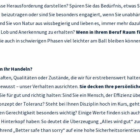
se Herausforderung darstellen? Spüren Sie das Bedürfnis, etwas S
beizutragen oder sind Sie besonders engagiert, wenn Sie unabh
nd Sie von Natur aus wissbegierig und lieben es, immer mehr daz
b, Lob und Anerkennung zu erhalten?
Wenn in Ihrem Beruf Raum für
Sie auch in schwierigen Phasen viel leichter am Ball bleiben könne
n Ihr Handeln?
aften, Qualitäten oder Zustände, die wir für erstrebenswert halte
wusst – unser Verhalten ausrichten.
Sie decken Ihre persönlich
Sie für gut und richtig halten: Sind Sie ein Mensch, der Effizienz üb
onzept der Toleranz? Steht bei Ihnen Disziplin hoch im Kurs, geht
hnen Gerechtigkeit besonders wichtig? Einige Werte finden sich au
im Hinterkopf haben: So deutet die Überzeugung „Alles wird gut“ z
rend „Better safe than sorry“ auf eine hohe Sicherheitsorientieru