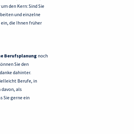
um den Kern: Sind Sie
rbeiten und einzelne
in, die Ihnen früher
he Berufsplanung
noch
können Sie den
danke dahinter.
lleicht Berufe, in
 davon, als
s Sie gerne ein