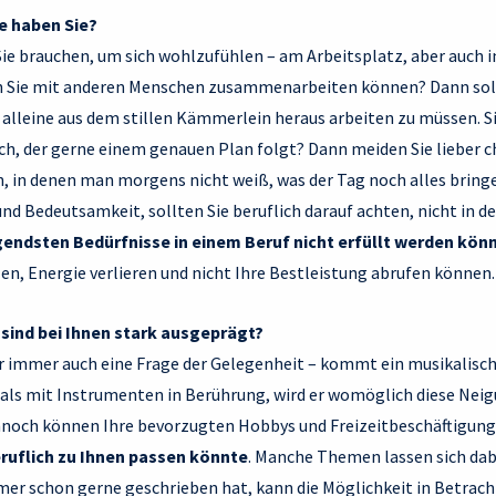
e haben Sie?
Sie brauchen, um sich wohlzufühlen – am Arbeitsplatz, aber auch i
nn Sie mit anderen Menschen zusammenarbeiten können? Dann soll
 alleine aus dem stillen Kämmerlein heraus arbeiten zu müssen. Si
ch, der gerne einem genauen Plan folgt? Dann meiden Sie lieber 
in denen man morgens nicht weiß, was der Tag noch alles bringen
und Bedeutsamkeit, sollten Sie beruflich darauf achten, nicht in 
endsten Bedürfnisse in einem Beruf nicht erfüllt werden kön
len, Energie verlieren und nicht Ihre Bestleistung abrufen können.
sind bei Ihnen stark ausgeprägt?
ar immer auch eine Frage der Gelegenheit – kommt ein musikalis
als mit Instrumenten in Berührung, wird er womöglich diese Neigu
nnoch können Ihre bevorzugten Hobbys und Freizeitbeschäftigung
ruflich zu Ihnen passen könnte
. Manche Themen lassen sich dabe
er schon gerne geschrieben hat, kann die Möglichkeit in Betracht