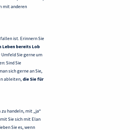
on mit anderen
allen ist. Erinnern Sie
m Leben bereits Lob
r Umfeld Sie gerne um
n: Sind Sie
an sich gerne an Sie,
n ableiten,
die Sie für
 zu handeln, mit „ja“
it Sie sich mit Elan
ieben Sie es, wenn