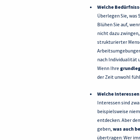
Welche Bedürfniss
Überlegen Sie, was 
Blühen Sie auf, we
nicht dazu zwingen,
strukturierter Mens
Arbeitsumgebungen, 
nach Individualität 
Wenn Ihre
grundleg
der Zeit unwohl füh
Welche Interessen 
Interessen sind zw
beispielsweise niem
entdecken. Aber de
geben,
was auch be
übertragen: Wer imm