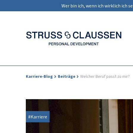
Wer bin ich, wenn ich wirklich ich 
Karriere-Blog
Beiträge
Welcher Beruf passt zu mir?
#Karriere