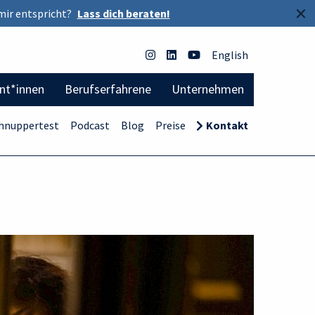
×
mir entspricht?
Lass dich beraten!
English
ent*innen
Berufserfahrene
Unternehmen
hnuppertest
Podcast
Blog
Preise
Kontakt