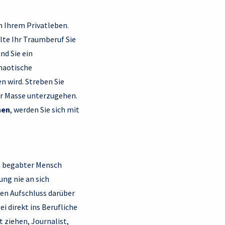
n Ihrem Privatleben.
te Ihr Traumberuf Sie
nd Sie ein
chaotische
 wird. Streben Sie
der Masse unterzugehen.
nen
, werden Sie sich mit
ch begabter Mensch
ng nie an sich
en Aufschluss darüber
i direkt ins Berufliche
 ziehen, Journalist,