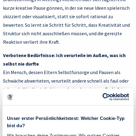
kurze kreative Pause gönnen, in der sie neue Ideen spielerisch
skizziert oder visualisiert, statt sie sofort rational zu
bewerten. So lernt sie Schritt für Schritt, dass Kreativität und
Struktur sich nicht ausschließen müssen, und die gereizte
Reaktion verliert ihre Kraft.
Verbotene Bedürfnisse: Ich verurteile im Außen, was ich
selbst nie durfte
Ein Mensch, dessen Eltern Selbstfürsorge und Pausen als
Schwäche abwerteten, verurteilt andere schnell als faul oder
schwach. Hier liegt die Lösung darin, den eigenen Bedürfnissen
nach Ruhe und Auszeit nachzugehen und Selbstfürsorge
bewusst zu praktizieren. Konkret könnte er beispielsweise
regelmäßige bewusste Pausen im Arbeitsalltag einplanen und
Unser erster Persönlichkeitstest: Welcher Cookie-Typ
aktiv kommunizieren („Ich nehme mir heute bewusst eine
bist du?
halbe Stunde Pause, um aufzutanken“). Ebenso könnte er
Wir brauchen deine Zustimmung: Wir nutzen Cookies,