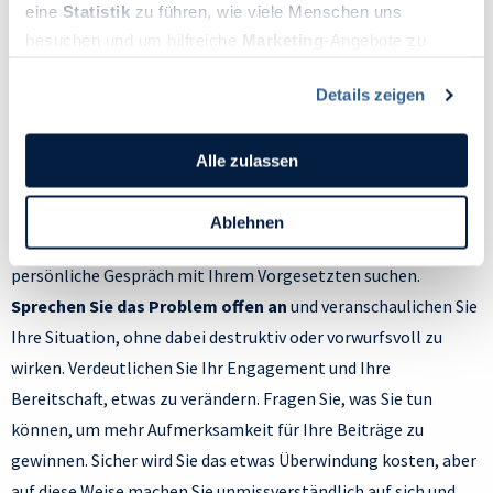
eine
Statistik
zu führen, wie viele Menschen uns
als nahbarer, verlässlicher Mitarbeiter beweisen, werden Sie
besuchen und um hilfreiche
Marketing
-Angebote zu
mit großer Wahrscheinlichkeit bald in den „Inner Circle“
ermöglichen, sammeln wir Informationen.
aufgenommen.
Details zeigen
Du kannst deine Einwilligung jederzeit widerrufen oder
ändern, indem du auf das Symbol in der unteren linken
Ecke des Bildschirms klickst. Lies mehr darüber, wie wir
Offen kommunizieren
Alle zulassen
Cookies und andere Technologien zur Erfassung
Personen bezogener Daten verwenden:
Falls Sie trotz aller Geduld und Bemühungen weiterhin auf
Ablehnen
Datenschutzrichtlinie
und Cookie-Richtlinie.
Granit beißen und übergangen werden, sollten Sie das
persönliche Gespräch mit Ihrem Vorgesetzten suchen.
Sprechen Sie das Problem offen an
und veranschaulichen Sie
Ihre Situation, ohne dabei destruktiv oder vorwurfsvoll zu
wirken. Verdeutlichen Sie Ihr Engagement und Ihre
Bereitschaft, etwas zu verändern. Fragen Sie, was Sie tun
können, um mehr Aufmerksamkeit für Ihre Beiträge zu
gewinnen. Sicher wird Sie das etwas Überwindung kosten, aber
auf diese Weise machen Sie unmissverständlich auf sich und