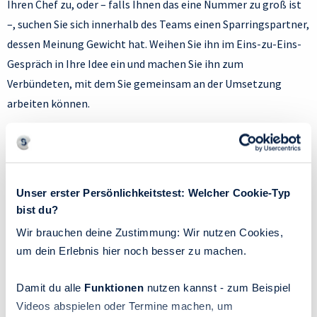
Ihren Chef zu, oder – falls Ihnen das eine Nummer zu groß ist
–, suchen Sie sich innerhalb des Teams einen Sparringspartner,
dessen Meinung Gewicht hat. Weihen Sie ihn im Eins-zu-Eins-
Gespräch in Ihre Idee ein und machen Sie ihn zum
Verbündeten, mit dem Sie gemeinsam an der Umsetzung
arbeiten können.
Vertrauen aufbauen
Oft ist Wertschätzung nur eine Frage der Zeit. Wenn Sie gerade
Unser erster Persönlichkeitstest: Welcher Cookie-Typ
erst den Job oder das Team gewechselt haben, ist es ganz
bist du?
natürlich, dass Sie sich die Anerkennung Ihrer neuen Kollegen
Wir brauchen deine Zustimmung: Wir nutzen Cookies,
erst erarbeiten müssen. Lassen Sie sich daher nicht so schnell
um dein Erlebnis hier noch besser zu machen.
entmutigen, sondern bleiben Sie realistisch und nehmen Sie
Damit du alle
Funktionen
nutzen kannst - zum Beispiel
eine entspannte Haltung ein. Wenn Sie
ehrliches Interesse
Videos abspielen oder Termine machen, um
an Ihren neuen Teammitgliedern
zeigen und sich ebenfalls