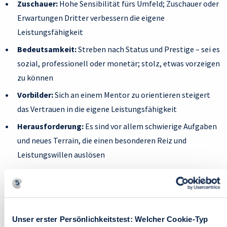
Zuschauer:
Hohe Sensibilität fürs Umfeld; Zuschauer oder
Erwartungen Dritter verbessern die eigene
Leistungsfähigkeit
Bedeutsamkeit:
Streben nach Status und Prestige – sei es
sozial, professionell oder monetär; stolz, etwas vorzeigen
zu können
Vorbilder:
Sich an einem Mentor zu orientieren steigert
das Vertrauen in die eigene Leistungsfähigkeit
Herausforderung:
Es sind vor allem schwierige Aufgaben
und neues Terrain, die einen besonderen Reiz und
Leistungswillen auslösen
Erfahrung:
Es wird Energie daraus gezogen, eine
vergleichbare Aufgabe schon einmal gemeistert zu haben
Sachfeedback:
Sichere Orientierung an Zahlen, Daten und
Fakten; Aufgabe muss Rückmeldung über den Fortschritt
Unser erster Persönlichkeitstest: Welcher Cookie-Typ