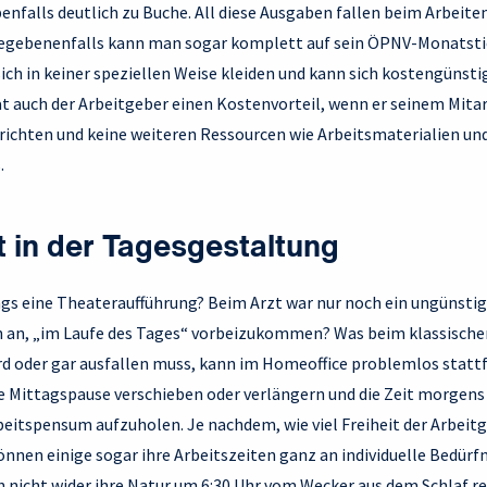
enfalls deutlich zu Buche. All diese Ausgaben fallen beim Arbeit
Gegebenenfalls kann man sogar komplett auf sein ÖPNV-Monatsti
ich in keiner speziellen Weise kleiden und kann sich kostengünst
at auch der Arbeitgeber einen Kostenvorteil, wenn er seinem Mita
nrichten und keine weiteren Ressourcen wie Arbeitsmaterialien un
.
tät in der Tagesgestaltung
gs eine Theateraufführung? Beim Arzt war nur noch ein ungünstige
 an, „im Laufe des Tages“ vorbeizukommen? Was beim klassische
d oder gar ausfallen muss, kann im Homeoffice problemlos statt
ie Mittagspause verschieben oder verlängern und die Zeit morgens
eitspensum aufzuholen. Je nachdem, wie viel Freiheit der Arbeitg
önnen einige sogar ihre Arbeitszeiten ganz an individuelle Bedürf
 nicht wider ihre Natur um 6:30 Uhr vom Wecker aus dem Schlaf re