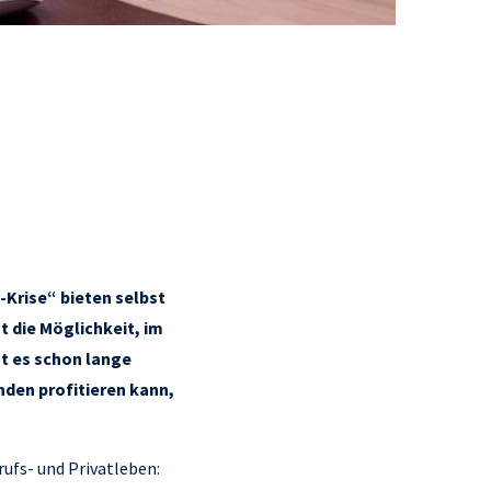
-Krise“ bieten selbst
t die Möglichkeit, im
t es schon lange
den profitieren kann,
fs- und Privatleben: