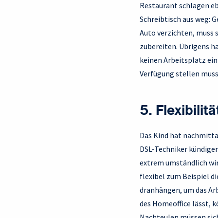
Restaurant schlagen eb
Schreibtisch aus weg: 
Auto verzichten, muss s
zubereiten. Übrigens h
keinen Arbeitsplatz ei
Verfügung stellen muss
5. Flexibili
Das Kind hat nachmitta
DSL-Techniker kündigen
extrem umständlich wir
flexibel zum Beispiel d
dranhängen, um das Arb
des Homeoffice lässt, k
Nachteulen müssen sich