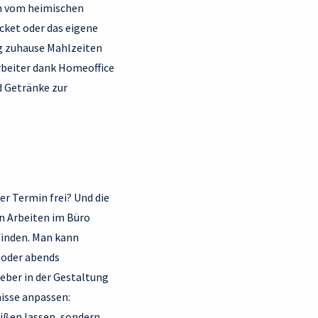
en vom heimischen
cket oder das eigene
ig zuhause Mahlzeiten
rbeiter dank Homeoffice
d Getränke zur
r Termin frei? Und die
n Arbeiten im Büro
finden. Man kann
 oder abends
eber in der Gestaltung
nisse anpassen:
ißen lassen, sondern