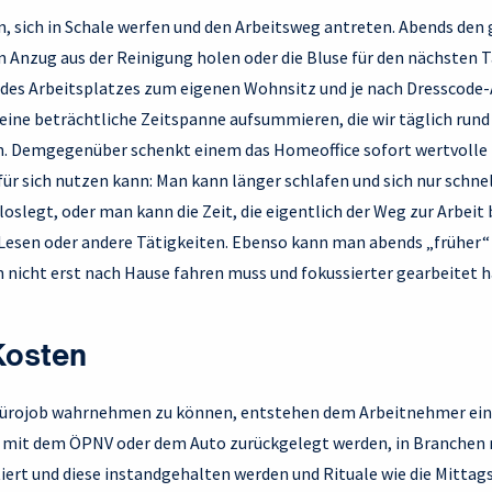
n, sich in Schale werfen und den Arbeitsweg antreten. Abends den
 Anzug aus der Reinigung holen oder die Bluse für den nächsten T
des Arbeitsplatzes zum eigenen Wohnsitz und je nach Dresscode
eine beträchtliche Zeitspanne aufsummieren, die wir täglich rund
. Demgegenüber schenkt einem das Homeoffice sofort wertvolle 
für sich nutzen kann: Man kann länger schlafen und sich nur schn
oslegt, oder man kann die Zeit, die eigentlich der Weg zur Arbei
 Lesen oder andere Tätigkeiten. Ebenso kann man abends „früher“ 
n nicht erst nach Hause fahren muss und fokussierter gearbeitet h
Kosten
Bürojob wahrnehmen zu können, entstehen dem Arbeitnehmer ein
 mit dem ÖPNV oder dem Auto zurückgelegt werden, in Branchen 
tiert und diese instandgehalten werden und Rituale wie die Mitta