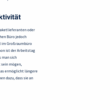
tivität
Paketlieferanten oder
chen Büro jedoch
gel im Großraumbüro
on ist der Arbeitstag
s man sich
t sein mögen,
Das ermöglicht längere
en dazu, dass sie an