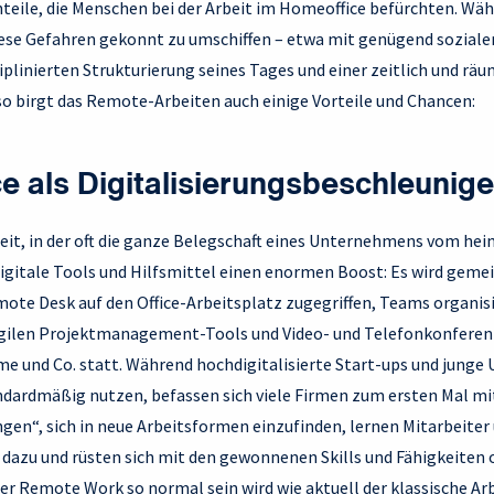
chteile, die Menschen bei der Arbeit im Homeoffice befürchten. W
diese Gefahren gekonnt zu umschiffen – etwa mit genügend sozial
ziplinierten Strukturierung seines Tages und einer zeitlich und rä
 so birgt das Remote-Arbeiten auch einige Vorteile und Chancen:
e als Digitalisierungsbeschleunige
Zeit, in der oft die ganze Belegschaft eines Unternehmens vom he
digitale Tools und Hilfsmittel einen enormen Boost: Es wird geme
ote Desk auf den Office-Arbeitsplatz zugegriffen, Teams organisi
gilen Projektmanagement-Tools und Video- und Telefonkonferen
me und Co. statt. Während hochdigitalisierte Start-ups und junge
andardmäßig nutzen, befassen sich viele Firmen zum ersten Mal mi
gen“, sich in neue Arbeitsformen einzufinden, lernen Mitarbeit
 dazu und rüsten sich mit den gewonnenen Skills und Fähigkeiten 
der Remote Work so normal sein wird wie aktuell der klassische Ar